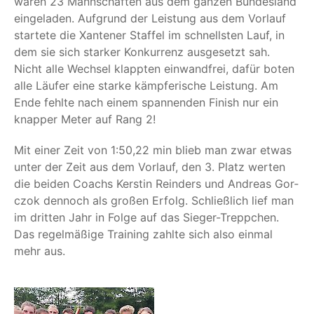
waren 23 Mann­schaf­ten aus dem gan­zen Bun­des­land
ein­ge­la­den. Auf­grund der Leis­tung aus dem Vor­lauf
star­te­te die Xan­te­ner Staf­fel im schnells­ten Lauf, in
dem sie sich star­ker Kon­kur­renz aus­ge­setzt sah.
Nicht alle Wech­sel klapp­ten ein­wand­frei, dafür boten
alle Läu­fer eine star­ke kämp­fe­ri­sche Leis­tung. Am
Ende fehl­te nach einem span­nen­den Finish nur ein
knap­per Meter auf Rang 2!
Mit einer Zeit von 1:50,22 min blieb man zwar etwas
unter der Zeit aus dem Vor­lauf, den 3. Platz wer­ten
die bei­den Coachs Kers­tin Reinders und Andre­as Gor­
c­zok den­noch als gro­ßen Erfolg. Schließ­lich lief man
im drit­ten Jahr in Fol­ge auf das Sie­ger-Trepp­chen.
Das regel­mä­ßi­ge Trai­ning zahl­te sich also ein­mal
mehr aus.