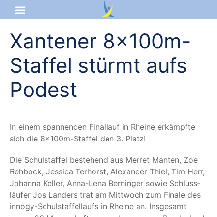
Xantener 8x100m-
Startseite
Staffel stürmt aufs
Aktuelles
Podest
Das sind wir
Lernangebot
In einem span­nen­den Final­lauf in Rhei­ne erkämpf­te
sich die 8x100m-Staf­fel den 3. Platz!
Service & Infos
Die Schul­staf­fel bestehend aus Mer­ret Man­ten, Zoe
Reh­bock, Jes­si­ca Ter­horst, Alex­an­der Thiel, Tim Herr,
Johan­na Kel­ler, Anna-Lena Ber­nin­ger sowie Schluss­
läu­fer Jos Land­ers trat am Mitt­woch zum Fina­le des
inno­gy-Schul­staf­fel­laufs in Rhei­ne an. Ins­ge­samt