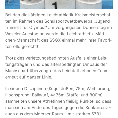
Bei den dies­jäh­ri­gen Leicht­ath­le­tik-Kreis­meis­ter­schaf­
ten im Rah­men des Schul­sport­wett­be­werbs
„
Jugend
trai­niert für Olym­pia“ am ver­gan­ge­nen Don­ners­tag im
Wese­ler Aue­sta­di­on wur­de die Leicht­ath­le­tik-Mäd­
chen-Mann­schaft des SSGX ein­mal mehr ihrer Favo­ri­
ten­rol­le gerecht!
Trotz des ver­let­zungs­be­ding­ten Aus­falls einer Leis­
tungs­trä­ge­rin und des alters­be­ding­ten Umbaus der
Mann­schaft über­zeug­te das Leicht­ath­le­tin­nen-Team
erneut auf gan­zer Linie.
In sie­ben Dis­zi­pli­nen (Kugel­sto­ßen, 75m, Weit­sprung,
Hoch­sprung, Ball­wurf, 4x75m-Staf­fel und 800m)
sam­mel­ten unse­re Ath­le­tin­nen flei­ßig Punk­te, so dass
man sich am Ende des Tages gegen die Kon­kur­renz –
auch aus dem Moer­ser Raum – mit star­ken 6731