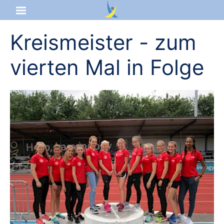
Kreismeister - zum
Startseite
vierten Mal in Folge
Aktuelles
Das sind wir
Lernangebot
Service & Infos