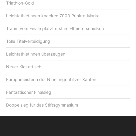
Triathlon-Gold
Leichtathletinnen knacken 7000 Punkte-Marke
Traum vom Finale platzt erst im Elfmeterschießen
Tolle Titelverteidigung
Leichtathletinnen überzeugen
Neuer Kickertisch
Europameisterin der Nibelungenflitzer Xanten
Fantastischer Finalsieg
Doppelsieg für das Stiftsgymnasium