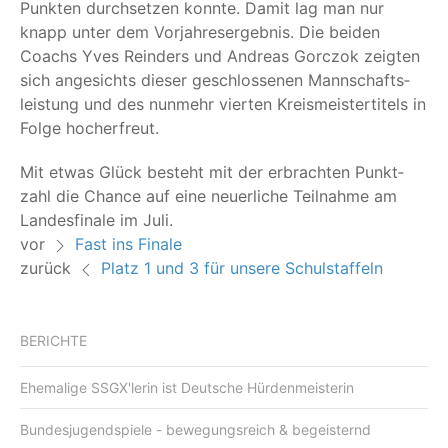
Punk­ten durch­set­zen konn­te. Damit lag man nur
knapp unter dem Vor­jah­res­er­geb­nis. Die bei­den
Coachs Yves Reinders und Andre­as Gor­c­zok zeig­ten
sich ange­sichts die­ser geschlos­se­nen Mann­schafts­
leis­tung und des nun­mehr vier­ten Kreis­meis­ter­ti­tels in
Fol­ge hocherfreut.
Mit etwas Glück besteht mit der erbrach­ten Punkt­
zahl die Chan­ce auf eine neu­er­li­che Teil­nah­me am
Lan­des­fi­na­le im Juli.
vor
Fast ins Finale
zurück
Platz 1 und 3 für unsere Schulstaffeln
BERICHTE
Ehemalige SSGX'lerin ist Deutsche Hürdenmeisterin
Bundesjugendspiele - bewegungsreich & begeisternd