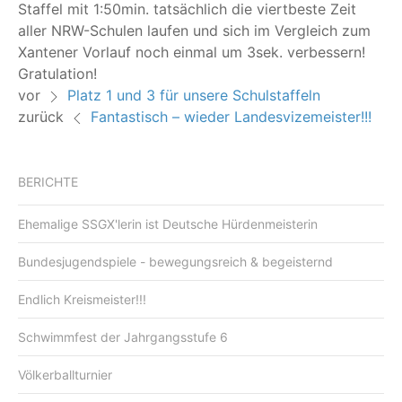
Staf­fel mit 1:50min. tat­säch­lich die viert­bes­te Zeit
aller NRW-Schu­len lau­fen und sich im Ver­gleich zum
Xan­te­ner Vor­lauf noch ein­mal um 3sek. ver­bes­sern!
Gratulation!
vor
Platz 1 und 3 für unsere Schulstaffeln
zurück
Fantastisch – wieder Landesvizemeister!!!
BERICHTE
Ehemalige SSGX'lerin ist Deutsche Hürdenmeisterin
Bundesjugendspiele - bewegungsreich & begeisternd
Endlich Kreismeister!!!
Schwimmfest der Jahrgangsstufe 6
Völkerballturnier