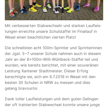
Mit ver­bes­ser­ten Stab­wech­seln und star­ken Lauf­leis­
tun­gen erreich­te unse­re Schul­staf­fel im Final­lauf in
Wesel einen beacht­li­chen vier­ten Platz!
Die schnells­ten acht 100m-Sprin­ter und Sprin­te­rin­nen
der Jgst. 5 – 7 unse­rer Schu­le nah­men auch in die­sem
Jahr an der 8x100m-Wil­li-Wühl­beck-Staf­fel teil und
wur­den, wie bereits berich­tet, mit einer sou­ve­rä­nen
Leis­tung Xan­te­ner Stadt­meis­ter. Die­ser Erfolg
berech­tig­te sie, sich am 9.7.2019 in Wesel mit den
bes­ten 30 Schu­len in NRW zu mes­sen und dies
gelang bravourös:
Dank tol­ler Lauf­leis­tun­gen und dem guten Gelin­gen
der oft trai­nier­ten Stab­wech­sel konn­te unse­re jun­ge