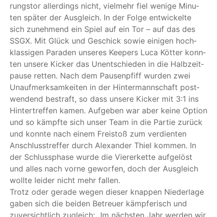
rungs­tor aller­dings nicht, viel­mehr fiel weni­ge Minu­
ten spä­ter der Aus­gleich. In der Fol­ge ent­wi­ckel­te
sich zuneh­mend ein Spiel auf ein Tor – auf das des
SSGX. Mit Glück und Geschick sowie eini­gen hoch­
klas­si­gen Para­den unse­res Kee­pers Luca Köt­ter konn­
ten unse­re Kicker das Unent­schie­den in die Halb­zeit­
pau­se ret­ten. Nach dem Pau­sen­pfiff wur­den zwei
Unauf­merk­sam­kei­ten in der Hin­ter­mann­schaft post­
wen­dend bestraft, so dass unse­re Kicker mit 3:1 ins
Hin­ter­tref­fen kamen. Auf­ge­ben war aber kei­ne Opti­on
und so kämpf­te sich unser Team in die Par­tie zurück
und konn­te nach einem Frei­stoß zum ver­dien­ten
Anschluss­tref­fer durch Alex­an­der Thiel kom­men. In
der Schluss­pha­se wur­de die Vie­rer­ket­te auf­ge­löst
und alles nach vor­ne gewor­fen, doch der Aus­gleich
woll­te lei­der nicht mehr fallen.
Trotz oder gera­de wegen die­ser knap­pen Nie­der­la­ge
gaben sich die bei­den Betreu­er kämp­fe­risch und
zuver­sicht­lich zugleich:
„
Im nächs­ten Jahr wer­den wir