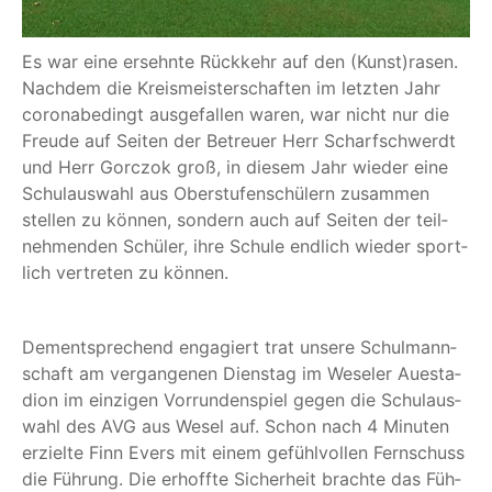
Es war eine ersehn­te Rück­kehr auf den (Kunst)rasen.
Nach­dem die Kreis­meis­ter­schaf­ten im letz­ten Jahr
coro­nabe­dingt aus­ge­fal­len waren, war nicht nur die
Freu­de auf Sei­ten der Betreu­er Herr Scharf­schwerdt
und Herr Gor­c­zok groß, in die­sem Jahr wie­der eine
Schul­aus­wahl aus Ober­stu­fen­schü­lern zusam­men
stel­len zu kön­nen, son­dern auch auf Sei­ten der teil­
neh­men­den Schü­ler, ihre Schu­le end­lich wie­der sport­
lich ver­tre­ten zu können.
Dem­entspre­chend enga­giert trat unse­re Schul­mann­
schaft am ver­gan­ge­nen Diens­tag im Wese­ler Aue­sta­
di­on im ein­zi­gen Vor­run­den­spiel gegen die Schul­aus­
wahl des AVG aus Wesel auf. Schon nach 4 Minu­ten
erziel­te Finn Evers mit einem gefühl­vol­len Fern­schuss
die Füh­rung. Die erhoff­te Sicher­heit brach­te das Füh­