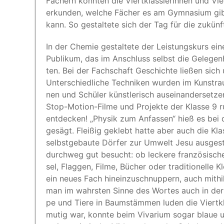
Fächern konn­ten die Viert­kläss­le­rin­nen und Vie
erkun­den, wel­che Fächer es am Gym­na­si­um gi
kann. So gestal­te­te sich der Tag für die zukünf­t
In der Che­mie gestal­te­te der Leis­tungs­kurs ein
Publi­kum, das im Anschluss selbst die Gele­gen­he
ten. Bei der Fach­schaft Geschich­te lie­ßen sich u.
Unter­schied­li­che Tech­ni­ken wur­den im Kunst­ra
nen und Schü­ler künst­le­risch aus­ein­an­der­set­zen
Stop-Moti­on-Fil­me und Pro­jek­te der Klas­se 9 
ent­de­cken!
„
Phy­sik zum Anfas­sen“ hieß es bei 
gesägt. Flei­ßig geklebt hat­te aber auch die Klas
selbst­ge­bau­te Dör­fer zur Umwelt Jesu aus­ge­
durch­weg gut besucht: ob lecke­re fran­zö­si­sche o
sel, Flag­gen, Fil­me, Bücher oder tra­di­tio­nel­le 
ein neu­es Fach hin­ein­zu­schnup­pern, auch mit­hi
man im wahrs­ten Sin­ne des Wor­tes auch in der 
pe und Tie­re in Baum­stäm­men luden die Viert­klä
mutig war, konn­te beim Viva­ri­um sogar blaue 