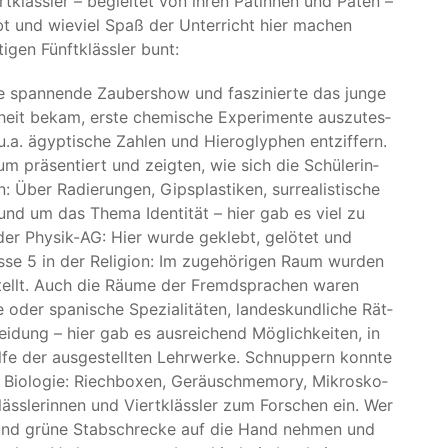
rt­kläss­ler – beglei­tet von ihren Patin­nen und Paten –
bt und wie­viel Spaß der Unter­richt hier machen
i­gen Fünft­kläss­ler bunt:
e span­nen­de Zau­ber­show und fas­zi­nier­te das jun­ge
it bekam, ers­te che­mi­sche Expe­ri­men­te aus­zu­tes­
a. ägyp­ti­sche Zah­len und Hie­ro­gly­phen ent­zif­fern.
um prä­sen­tiert und zeig­ten, wie sich die Schü­le­rin­
: Über Radie­run­gen, Gips­plas­ti­ken, sur­rea­lis­ti­sche
rund um das The­ma Iden­ti­tät – hier gab es viel zu
der Phy­sik-AG: Hier wur­de geklebt, gelö­tet und
­se 5 in der Reli­gi­on: Im zuge­hö­ri­gen Raum wur­den
stellt. Auch die Räu­me der Fremd­spra­chen waren
der spa­ni­sche Spe­zia­li­tä­ten, lan­des­kund­li­che Rät­
Klei­dung – hier gab es aus­rei­chend Mög­lich­kei­ten, in
l­fe der aus­ge­stell­ten Lehr­wer­ke. Schnup­pern konn­te
Bio­lo­gie: Riech­bo­xen, Geräuschme­mo­ry, Mikro­sko­
ss­le­rin­nen und Viert­kläss­ler zum For­schen ein. Wer
und grü­ne Stab­schre­cke auf die Hand neh­men und