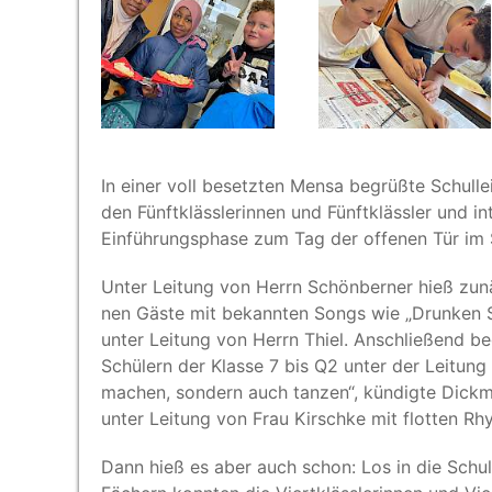
In einer voll besetz­ten Men­sa begrüß­te Schul­l
den Fünft­kläss­le­rin­nen und Fünft­kläss­ler und int
Ein­füh­rungs­pha­se zum Tag der offe­nen Tür i
Unter Lei­tung von Herrn Schön­ber­ner hieß zunä
nen Gäs­te mit bekann­ten Songs wie
„
Drun­ken S
unter Lei­tung von Herrn Thiel. Anschlie­ßend beg
Schü­lern der Klas­se 7 bis Q2 unter der Lei­tun
machen, son­dern auch tan­zen“, kün­dig­te Dick­m
unter Lei­tung von Frau Kirsch­ke mit flot­ten 
Dann hieß es aber auch schon: Los in die Schu­le 