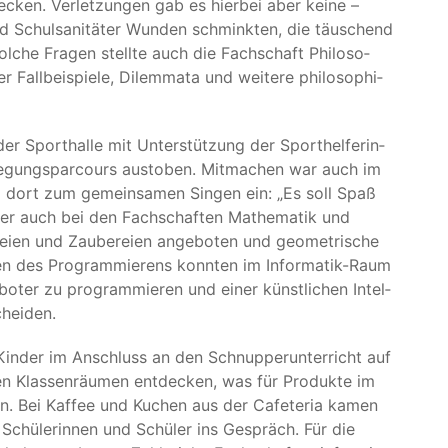
de­cken. Ver­let­zun­gen gab es hier­bei aber kei­ne –
und Schul­sa­ni­tä­ter Wun­den schmink­ten, die täu­schend
l­che Fra­gen stell­te auch die Fach­schaft Phi­lo­so­
all­bei­spie­le, Dilem­ma­ta und wei­te­re phi­lo­so­phi­
 Sport­hal­le mit Unter­stüt­zung der Sport­hel­fe­rin­
­gungs­par­cours aus­to­ben. Mit­ma­chen war auch im
d dort zum gemein­sa­men Sin­gen ein:
„
Es soll Spaß
n­der auch bei den Fach­schaf­ten Mathe­ma­tik und
lei­en und Zau­be­rei­en ange­bo­ten und geo­me­tri­sche
n des Pro­gram­mie­rens konn­ten im Infor­ma­tik-Raum
ter zu pro­gram­mie­ren und einer künst­li­chen Intel­
cheiden.
Kin­der im Anschluss an den Schnup­per­un­ter­richt auf
n Klas­sen­räu­men ent­de­cken, was für Pro­duk­te im
­nen. Bei Kaf­fee und Kuchen aus der Cafe­te­ria kamen
ge Schü­le­rin­nen und Schü­ler ins Gespräch. Für die