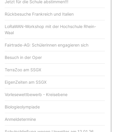
Jetzt für die Schule abstimmen!!!
Rückbesuche Frankreich und Italien
LoRaWAN-Workshop mit der Hochschule Rhein-
Waal
Fairtrade-AG: Schülerinnen engagieren sich
Besuch in der Oper
TerraZoo am SSGX
EigenZeiten am SSGX
Vorlesewettbewerb - Kreisebene
Biologieolympiade
Anmeldetermine
Schulschließung wegen Unwetter am 12.01.26