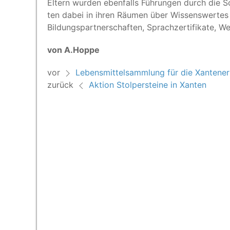
Eltern wur­den eben­falls Füh­run­gen durch die Sch
ten dabei in ihren Räu­men über Wis­sens­wer­tes üb
Bil­dungs­part­ner­schaf­ten, Sprach­zer­ti­fi­ka­te, 
von A.Hoppe
vor
Lebensmittelsammlung für die Xantener
zurück
Aktion Stolpersteine in Xanten