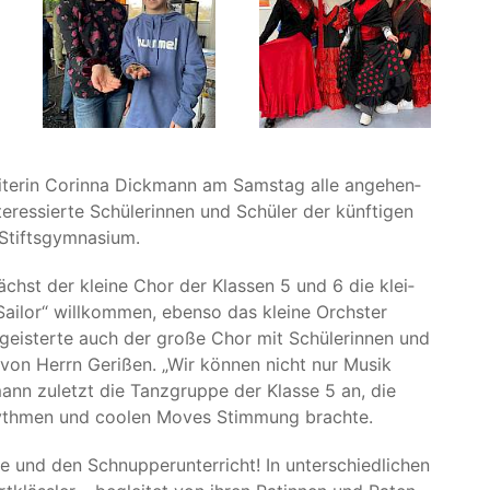
ei­te­rin Corin­na Dick­mann am Sams­tag alle ange­hen­
er­es­sier­te Schü­le­rin­nen und Schü­ler der künf­ti­gen
m Stiftsgymnasium.
chst der klei­ne Chor der Klas­sen 5 und 6 die klei­
ail­or“ will­kom­men, eben­so das klei­ne Orchs­ter
eis­ter­te auch der gro­ße Chor mit Schü­le­rin­nen und
g von Herrn Geri­ßen.
„
Wir kön­nen nicht nur Musik
ann zuletzt die Tanz­grup­pe der Klas­se 5 an, die
Rhyth­men und coo­len Moves Stim­mung brachte.
und den Schnup­per­un­ter­richt! In unter­schied­li­chen