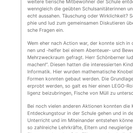
wei­te­re tie­ri­sche Mit­be­woh­ner der Schu­le ent­
wenn­gleich die geüb­ten Schul­sa­ni­tä­te­rin­nen 
echt aus­sa­hen. Täu­schung oder Wirk­lich­keit? So
phie und lud zum gemein­sa­men Dis­ku­tie­ren über F
sche Fra­gen ein.
Wem eher nach Action war, der konn­te sich in der
nen und ‑hel­fer bei einem Aben­teu­er- und Bewe
Mehr­zweck­raum gefragt. Herr Schön­ber­ner lu
machen!“. Die­sen hat­ten die inter­es­sier­ten Ki
Infor­ma­tik. Hier wur­den mathe­ma­ti­sche Kno­be­
For­men konn­ten gebaut wer­den. Die Grund­la­ge
erprobt wer­den, so galt es hier einen LEGO-Robo­
li­genz bei­zu­brin­gen, Fische von Müll zu unters
Bei noch vie­len ande­ren Aktio­nen konn­ten die 
Ent­de­ckungs­tour in der Schu­le gehen und in de
Unter­richt und im Mit­ein­an­der ent­ste­hen kön
so zahl­rei­che Lehr­kräf­te, Eltern und neu­gie­ri­