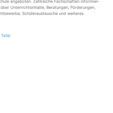
u­le ange­bo­ten. Zahl­rei­che Fach­schaf­ten infor­mier­
er Unter­richts­in­hal­te, Bera­tun­gen, För­de­run­gen,
Wett­be­wer­be, Schü­ler­aus­tau­sche und weiteres.
 Tafel