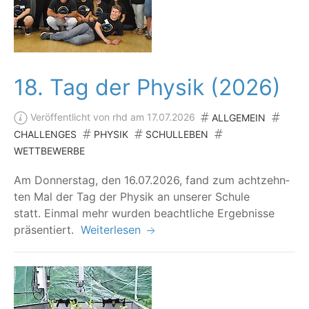
18. Tag der Physik (2026)
Veröffentlicht von rhd am 17.07.2026
ALLGEMEIN
CHALLENGES
PHYSIK
SCHULLEBEN
WETTBEWERBE
Am Don­ners­tag, den 16.07.2026, fand zum acht­zehn­
ten Mal der Tag der Phy­sik an unse­rer Schu­le
statt. Ein­mal mehr wur­den beacht­li­che Ergeb­nis­se
präsentiert.
Weiterlesen