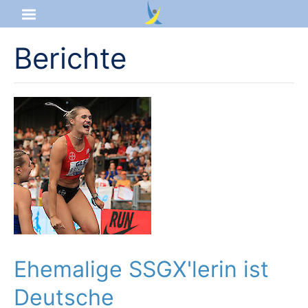
Berichte
Startseite
Aktuelles
Das sind wir
Lernangebot
Service & Infos
Ehemalige SSGX'lerin ist
Deutsche