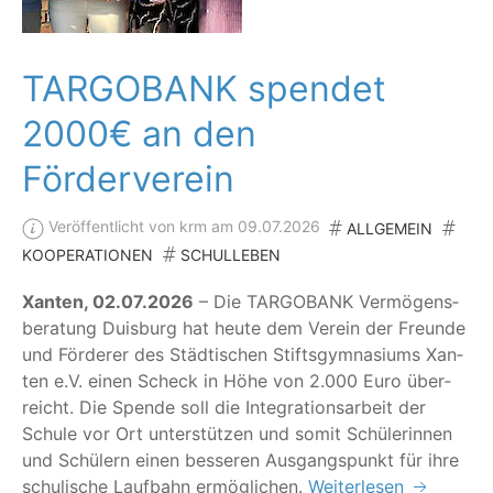
TARGOBANK spendet
2000€ an den
Förderverein
Veröffentlicht von krm am 09.07.2026
ALLGEMEIN
KOOPERATIONEN
SCHULLEBEN
Xan­ten, 02.07.2026
– Die TARG­OBANK Ver­mö­gens­
be­ra­tung Duis­burg hat heu­te dem Ver­ein der Freun­de
und För­de­rer des Städ­ti­schen Stifts­gym­na­si­ums Xan­
ten e.V. einen Scheck in Höhe von 2.000 Euro über­
reicht. Die Spen­de soll die Inte­gra­ti­ons­ar­beit der
Schu­le vor Ort unter­stüt­zen und somit Schü­le­rin­nen
und Schü­lern einen bes­se­ren Aus­gangs­punkt für ihre
schu­li­sche Lauf­bahn ermöglichen.
Weiterlesen