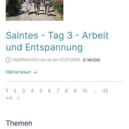
Saintes - Tag 3 - Arbeit
und Entspannung
Veröffentlicht von sb am 07.07.2026
MUSIK
Weiterlesen
1
2
3
4
5
6
7
8
9
10
…
42
vor
Themen