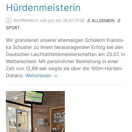
Hürdenmeisterin
Veröffentlicht von gor am 26.07.2026
ALLGEMEIN
SPORT
Wir gra­tu­lie­ren unse­rer ehe­ma­li­gen Schü­le­rin Fran­zis­
ka Schus­ter zu ihrem her­aus­ra­gen­den Erfolg bei den
Deut­schen Leicht­ath­le­tik­meis­ter­schaf­ten am 25.07. in
Wat­ten­scheid. Mit per­sön­li­cher Best­lei­tung in einer
Zeit von 12,69 sek sieg­te sie über die 100m-Hürden-
Distanz.
Weiterlesen