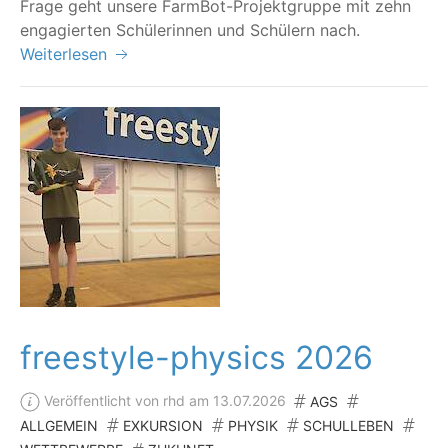
Fra­ge geht unse­re Farm­Bot-Pro­jekt­grup­pe mit zehn
enga­gier­ten Schü­le­rin­nen und Schü­lern nach.
Weiterlesen
freestyle-physics 2026
Veröffentlicht von rhd am 13.07.2026
AGS
ALLGEMEIN
EXKURSION
PHYSIK
SCHULLEBEN