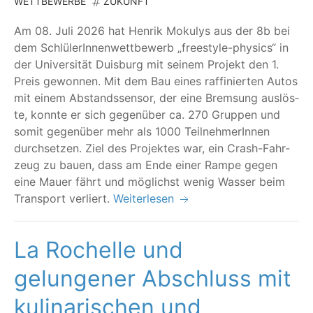
WETTBEWERBE
ZUKUNFT
Am 08. Juli 2026 hat Hen­rik Moku­lys aus der 8b bei
dem Schlü­le­rIn­nen­wett­be­werb
„
free­style-phy­sics“ in
der Uni­ver­si­tät Duis­burg mit sei­nem Pro­jekt den 1.
Preis gewon­nen. Mit dem Bau eines raf­fi­nier­ten Autos
mit einem Abstands­sen­sor, der eine Brem­sung aus­lös­
te, konn­te er sich gegen­über ca. 270 Grup­pen und
somit gegen­über mehr als 1000 Teil­neh­me­rIn­nen
durch­set­zen. Ziel des Pro­jek­tes war, ein Crash-Fahr­
zeug zu bau­en, dass am Ende einer Ram­pe gegen
eine Mau­er fährt und mög­lichst wenig Was­ser beim
Trans­port verliert.
Weiterlesen
La Rochelle und
gelungener Abschluss mit
kulinarischen und