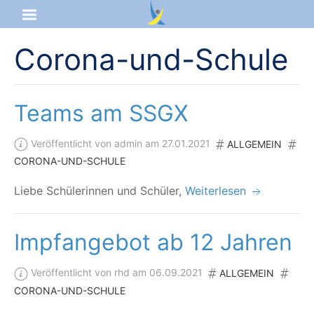
Corona-und-Schule
Startseite
Aktuelles
Teams am SSGX
Das sind wir
Veröffentlicht von admin am 27.01.2021
ALLGEMEIN
CORONA-UND-SCHULE
Lernangebot
Lie­be Schü­le­rin­nen und Schüler,
Weiterlesen
Service & Infos
Impfangebot ab 12 Jahren
Veröffentlicht von rhd am 06.09.2021
ALLGEMEIN
CORONA-UND-SCHULE