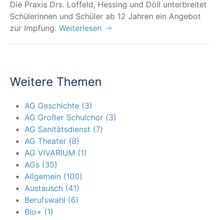
Die Pra­xis Drs. Lof­feld, Hes­sing und Döll unter­brei­tet
Schü­le­rin­nen und Schü­ler ab 12 Jah­ren ein Ange­bot
zur Impfung.
Weiterlesen
Weitere Themen
AG Geschichte (3)
AG Großer Schulchor (3)
AG Sanitätsdienst (7)
AG Theater (8)
AG VIVARIUM (1)
AGs (35)
Allgemein (100)
Austausch (41)
Berufswahl (6)
Bio+ (1)