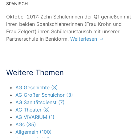
SPANISCH
Okto­ber 2017: Zehn Schü­le­rin­nen der Q1 genie­ßen mit
ihren bei­den Spa­nisch­leh­re­rin­nen (Frau Krohn und
Frau Zel­gert) ihren Schü­ler­aus­tausch mit unse­rer
Part­ner­schu­le in Benidorm.
Weiterlesen
Weitere Themen
AG Geschichte (3)
AG Großer Schulchor (3)
AG Sanitätsdienst (7)
AG Theater (8)
AG VIVARIUM (1)
AGs (35)
Allgemein (100)