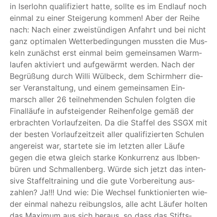
in Iser­lohn qua­li­fi­ziert hat­te, soll­te es im End­lauf noch
ein­mal zu einer Stei­ge­rung kom­men! Aber der Rei­he
nach: Nach einer zwei­stün­di­gen Anfahrt und bei nicht
ganz opti­ma­len Wet­ter­be­din­gun­gen muss­ten die Mus­
keln zunächst erst ein­mal beim gemein­sa­men Warm­
lau­fen akti­viert und auf­ge­wärmt wer­den. Nach der
Begrü­ßung durch Wil­li Wül­beck, dem Schirm­herr die­
ser Ver­an­stal­tung, und einem gemein­sa­men Ein­
marsch aller 26 teil­neh­men­den Schu­len folg­ten die
Final­läu­fe in auf­stei­gen­der Rei­hen­fol­ge gemäß der
erbrach­ten Vor­lauf­zei­ten. Da die Staf­fel des SSGX mit
der bes­ten Vor­lauf­zeit­zeit aller qua­li­fi­zier­ten Schu­len
ange­reist war, star­te­te sie im letz­ten aller Läu­fe
gegen die etwa gleich star­ke Kon­kur­renz aus Ibben­
bü­ren und Schmal­len­berg. Wür­de sich jetzt das inten­
si­ve Staf­fel­trai­ning und die gute Vor­be­rei­tung aus­
zah­len? Ja!!! Und wie: Die Wech­sel funk­tio­nier­ten wie­
der ein­mal nahe­zu rei­bungs­los, alle acht Läu­fer hol­ten
das Maxi­mum aus sich her­aus, so dass das Stifts­