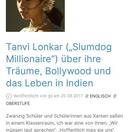
Tanvi Lonkar („Slumdog
Millionaire“) über ihre
Träume, Bollywood und
das Leben in Indien
Veröffentlicht von gil am 25.08.2017
ENGLISCH
OBERSTUFE
Zwan­zig Schü­ler und Schü­le­rin­nen aus Xan­ten saßen
in einem Klas­sen­raum, ich war eine von ihnen.
„
Wir
müs­sen laut spre­chen“.
„
Hof­fent­lich mag sie uns“.