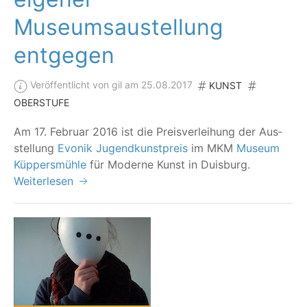
Museumsaustellung
entgegen
Veröffentlicht von gil am 25.08.2017
KUNST
OBERSTUFE
Am 17. Febru­ar 2016 ist die Preis­ver­lei­hung der Aus­
stel­lung
Evo­nik Jugend­kunst­preis
im MKM
Muse­um
Küp­pers­müh­le
für Moder­ne Kunst in Duisburg.
Weiterlesen