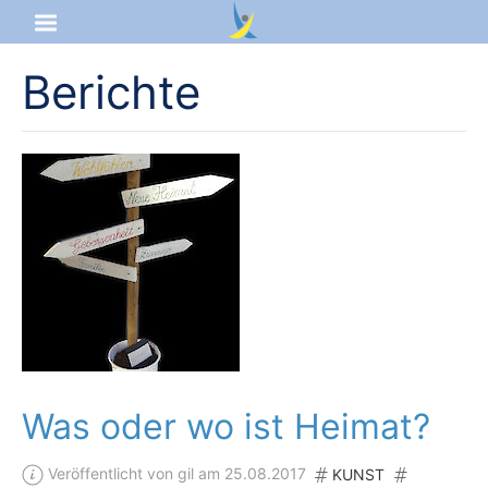
Berichte
Startseite
Aktuelles
Das sind wir
Lernangebot
Service & Infos
Was oder wo ist Heimat?
Veröffentlicht von gil am 25.08.2017
KUNST