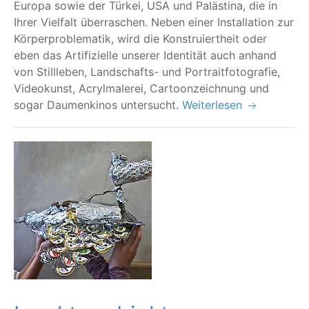
Euro­pa sowie der Tür­kei, USA und Paläs­ti­na, die in
Ihrer Viel­falt über­ra­schen. Neben einer Instal­la­ti­on zur
Kör­per­pro­ble­ma­tik, wird die Kon­stru­iert­heit oder
eben das Arti­fi­zi­el­le unse­rer Iden­ti­tät auch anhand
von Still­le­ben, Land­schafts- und Por­trait­fo­to­gra­fie,
Video­kunst, Acryl­ma­le­rei, Car­toon­zeich­nung und
sogar Dau­men­ki­nos untersucht.
Weiterlesen