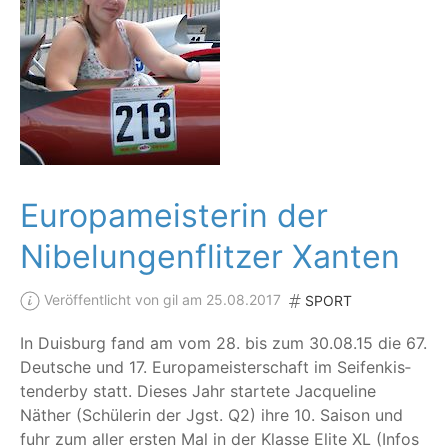
Europameisterin der
Nibelungenflitzer Xanten
Veröffentlicht von gil am 25.08.2017
SPORT
In Duis­burg fand am vom 28. bis zum 30.08.15 die 67.
Deut­sche und 17. Euro­pa­meis­ter­schaft im Sei­fen­kis­
ten­der­by statt. Die­ses Jahr star­te­te Jac­que­line
Näther (Schü­le­rin der Jgst. Q2) ihre 10. Sai­son und
fuhr zum aller ers­ten Mal in der Klas­se Eli­te XL (Infos