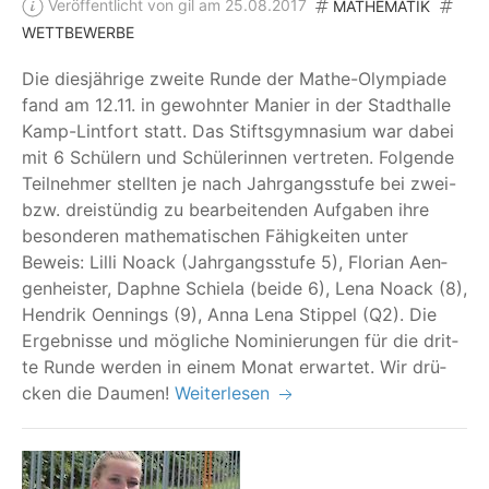
Veröffentlicht von gil am 25.08.2017
MATHEMATIK
WETTBEWERBE
Die dies­jäh­ri­ge zwei­te Run­de der Mathe-Olym­pia­de
fand am 12.11. in gewohn­ter Manier in der Stadt­hal­le
Kamp-Lint­fort statt. Das Stifts­gym­na­si­um war dabei
mit 6 Schü­lern und Schü­le­rin­nen ver­tre­ten. Fol­gen­de
Teil­neh­mer stell­ten je nach Jahr­gangs­stu­fe bei zwei-
bzw. drei­stün­dig zu bear­bei­ten­den Auf­ga­ben ihre
beson­de­ren mathe­ma­ti­schen Fähig­kei­ten unter
Beweis: Lil­li Noack (Jahr­gangs­stu­fe 5), Flo­ri­an Aen­
gen­he­is­ter, Daph­ne Schie­la (bei­de 6), Lena Noack (8),
Hen­drik Oen­nings (9), Anna Lena Stip­pel (Q2). Die
Ergeb­nis­se und mög­li­che Nomi­nie­run­gen für die drit­
te Run­de wer­den in einem Monat erwar­tet. Wir drü­
cken die Daumen!
Weiterlesen