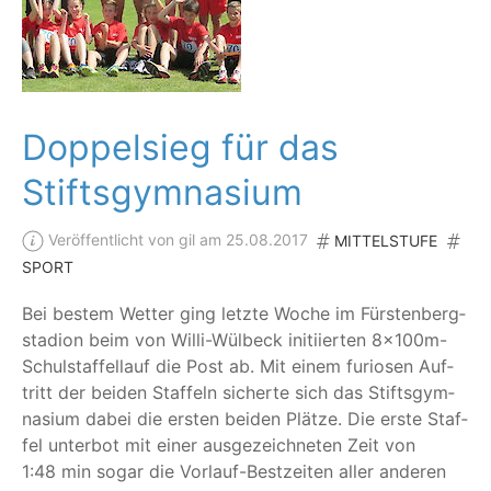
Doppelsieg für das
Stiftsgymnasium
Veröffentlicht von gil am 25.08.2017
MITTELSTUFE
SPORT
Bei bes­tem Wet­ter ging letz­te Woche im Fürs­ten­berg­
sta­di­on beim von Wil­li-Wül­beck initi­ier­ten 8x100m-
Schul­staf­fel­lauf die Post ab. Mit einem furio­sen Auf­
tritt der bei­den Staf­feln sicher­te sich das Stifts­gym­
na­si­um dabei die ers­ten bei­den Plät­ze. Die ers­te Staf­
fel unter­bot mit einer aus­ge­zeich­ne­ten Zeit von
1:48 min sogar die Vor­lauf-Best­zei­ten aller ande­ren