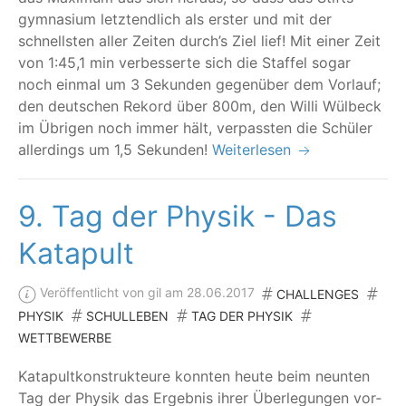
gym­na­si­um letzt­end­lich als ers­ter und mit der
schnells­ten aller Zei­ten durch’s Ziel lief! Mit einer Zeit
von 1:45,1 min ver­bes­ser­te sich die Staf­fel sogar
noch ein­mal um 3 Sekun­den gegen­über dem Vor­lauf;
den deut­schen Rekord über 800m, den Wil­li Wül­beck
im Übri­gen noch immer hält, ver­pass­ten die Schü­ler
aller­dings um 1,5 Sekunden!
Weiterlesen
9. Tag der Physik - Das
Katapult
Veröffentlicht von gil am 28.06.2017
CHALLENGES
PHYSIK
SCHULLEBEN
TAG DER PHYSIK
WETTBEWERBE
Kata­pult­kon­struk­teu­re konn­ten heu­te beim neun­ten
Tag der Phy­sik das Ergeb­nis ihrer Über­le­gun­gen vor­