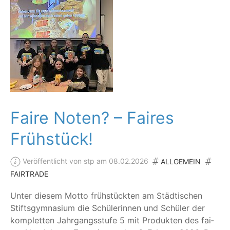
Faire Noten? – Faires
Frühstück!
Veröffentlicht von stp am 08.02.2026
ALLGEMEIN
FAIRTRADE
Unter die­sem Mot­to früh­stück­ten am Städ­ti­schen
Stifts­gym­na­si­um die Schü­le­rin­nen und Schü­ler der
kom­plet­ten Jahr­gangs­stu­fe 5 mit Pro­duk­ten des fai­