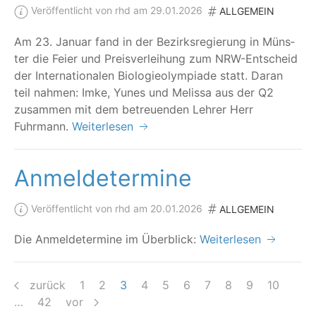
Veröffentlicht von rhd am 29.01.2026
ALLGEMEIN
Am 23. Janu­ar fand in der Bezirks­re­gie­rung in Müns­
ter die Fei­er und Preis­ver­lei­hung zum NRW-Ent­scheid
der Inter­na­tio­na­len Bio­lo­gie­olym­pia­de statt. Dar­an
teil nah­men: Imke, Yunes und Melis­sa aus der Q2
zusam­men mit dem betreu­en­den Leh­rer Herr
Fuhrmann.
Weiterlesen
Anmeldetermine
Veröffentlicht von rhd am 20.01.2026
ALLGEMEIN
Die Anmel­de­ter­mi­ne im Überblick:
Weiterlesen
zurück
1
2
3
4
5
6
7
8
9
10
…
42
vor