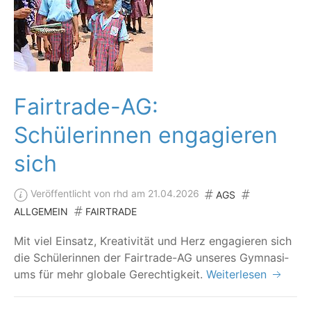
Fairtrade-AG:
Schülerinnen engagieren
sich
Veröffentlicht von rhd am 21.04.2026
AGS
ALLGEMEIN
FAIRTRADE
Mit viel Ein­satz, Krea­ti­vi­tät und Herz enga­gie­ren sich
die Schü­le­rin­nen der Fair­trade-AG unse­res Gym­na­si­
ums für mehr glo­ba­le Gerechtigkeit.
Weiterlesen