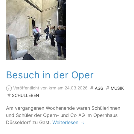
Besuch in der Oper
Veröffentlicht von krm am 24.03.2026
AGS
MUSIK
SCHULLEBEN
Am ver­gan­ge­nen Wochen­en­de waren Schü­le­rin­nen
und Schü­ler der Opern- und Co AG im Opern­haus
Düs­sel­dorf zu Gast.
Weiterlesen