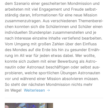
dem Sze­na­rio einer geschei­ter­ten Mond­mis­si­on und
arbei­te­ten mit viel Enga­ge­ment und Freu­de selbst­
stän­dig dar­an, Infor­ma­tio­nen für eine neue Mis­si­on
zusam­men­zu­tra­gen. Aus ver­schie­de­nen The­men­be­rei­
chen konn­ten sich die Schü­le­rin­nen und Schü­ler einen
indi­vi­du­el­len Stun­den­plan zusam­men­stel­len und je
nach Inter­es­se ein­zel­ne Inhal­te ver­tie­fend bear­bei­ten.
Vom Umgang mit gro­ßen Zah­len über den Ein­fluss
des Mon­des auf die Erde bis hin zu gesun­der Ernäh­
rung im All war für jeden etwas dabei. Wer woll­te,
konn­te sich zudem mit einer Bewer­bung als Astro­
nau­tin oder Astro­naut beschäf­ti­gen oder selbst aus­
pro­bie­ren, wel­che sport­li­chen Übun­gen Astro­nau­ten
vor und wäh­rend einer Mis­si­on absol­vie­ren müs­sen.
So steht der nächs­ten Mond­mis­si­on nichts mehr
im Wege!
Weiterlesen