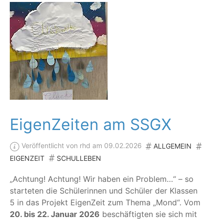
EigenZeiten am SSGX
Veröffentlicht von rhd am 09.02.2026
ALLGEMEIN
EIGENZEIT
SCHULLEBEN
„
Ach­tung! Ach­tung! Wir haben ein Pro­blem…“ – so
star­te­ten die Schü­le­rin­nen und Schü­ler der Klas­sen
5 in das Pro­jekt Eigen­Zeit zum The­ma
„
Mond“. Vom
20. bis 22. Janu­ar 2026
beschäf­tig­ten sie sich mit