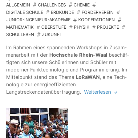
ALLGEMEIN
CHALLENGES
CHEMIE
DIGITALE SCHULE
ERDKUNDE
FÖRDERVEREIN
JUNIOR-INGENIEUR-AKADEMIE
KOOPERATIONEN
MATHEMATIK
OBERSTUFE
PHYSIK
PROJEKTE
SCHULLEBEN
ZUKUNFT
Im Rah­men eines span­nen­den Work­shops in Zusam­
men­ar­beit mit der
Hoch­schu­le Rhein-Waal
beschäf­
tig­ten sich unse­re Schü­le­rin­nen und Schü­ler mit
moder­ner Funk­tech­no­lo­gie und Pro­gram­mie­rung. Im
Mit­tel­punkt stand das The­ma
LoRa­WAN
, eine Tech­
no­lo­gie zur ener­gie­ef­fi­zi­en­ten
Langstreckendatenübertragung.
Weiterlesen