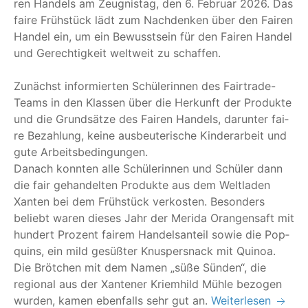
ren Han­dels am Zeug­nis­tag, den 6. Febru­ar 2026. Das
fai­re Früh­stück lädt zum Nach­den­ken über den Fai­ren
Han­del ein, um ein Bewusst­sein für den Fai­ren Han­del
und Gerech­tig­keit welt­weit zu schaf­fen.
Zunächst infor­mier­ten Schü­le­rin­nen des Fair­­tra­de-
Teams in den Klas­sen über die Her­kunft der Pro­duk­te
und die Grund­sät­ze des Fai­ren Han­dels, dar­un­ter fai­
re Bezah­lung, kei­ne aus­beu­te­ri­sche Kin­der­ar­beit und
gute Arbeits­be­din­gun­gen.
Danach konn­ten alle Schü­le­rin­nen und Schü­ler dann
die fair gehan­del­ten Pro­duk­te aus dem Welt­la­den
Xan­ten bei dem Früh­stück ver­kos­ten. Beson­ders
beliebt waren die­ses Jahr der Meri­da Oran­gen­saft mit
hun­dert Pro­zent fai­rem Han­dels­an­teil sowie die Pop­
quins, ein mild gesüß­ter Knus­pers­nack mit Qui­noa.
Die Bröt­chen mit dem Namen
„
süße Sün­den“, die
regio­nal aus der Xan­te­ner Kriem­hild Müh­le bezo­gen
wur­den, kamen eben­falls sehr gut an.
Weiterlesen