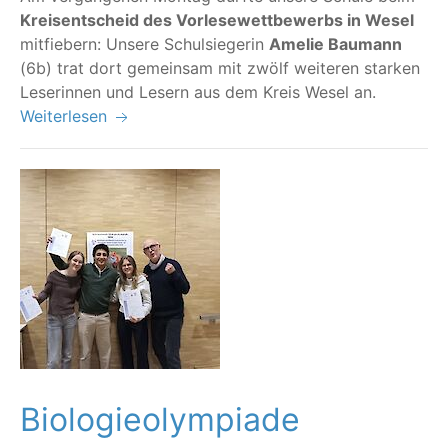
Kreis­ent­scheid des Vor­le­se­wett­be­werbs in Wesel
mit­fie­bern: Unse­re Schul­sie­ge­rin
Ame­lie Bau­mann
(6b) trat dort gemein­sam mit zwölf wei­te­ren star­ken
Lese­rin­nen und Lesern aus dem Kreis Wesel an.
Weiterlesen
Biologieolympiade