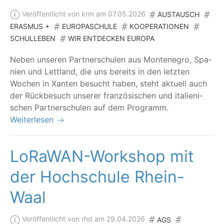
Veröffentlicht von krm am 07.05.2026
AUSTAUSCH
ERASMUS +
EUROPASCHULE
KOOPERATIONEN
SCHULLEBEN
WIR ENTDECKEN EUROPA
Neben unse­ren Part­ner­schu­len aus Mon­te­ne­gro, Spa­
ni­en und Lett­land, die uns bereits in den letz­ten
Wochen in Xan­ten besucht haben, steht aktu­ell auch
der Rück­be­such unse­rer fran­zö­si­schen und ita­lie­ni­
schen Part­ner­schu­len auf dem Programm.
Weiterlesen
LoRaWAN-Workshop mit
der Hochschule Rhein-
Waal
Veröffentlicht von rhd am 29.04.2026
AGS