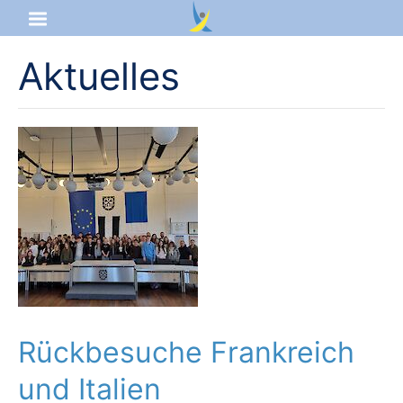
Aktuelles
Startseite
Aktuelles
Das sind wir
Lernangebot
Service & Infos
Rückbesuche Frankreich
und Italien