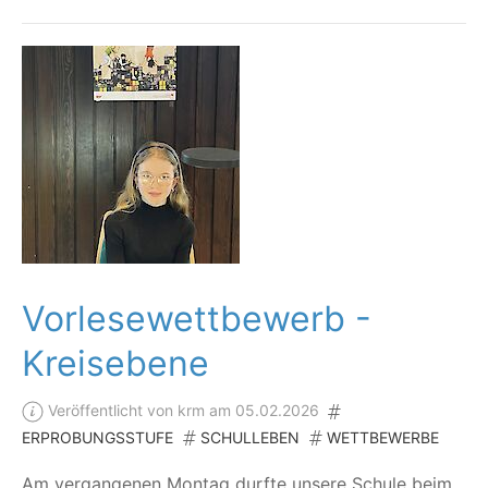
Vorlesewettbewerb -
Kreisebene
Veröffentlicht von krm am 05.02.2026
ERPROBUNGSSTUFE
SCHULLEBEN
WETTBEWERBE
Am ver­gan­ge­nen Mon­tag durf­te unse­re Schu­le beim