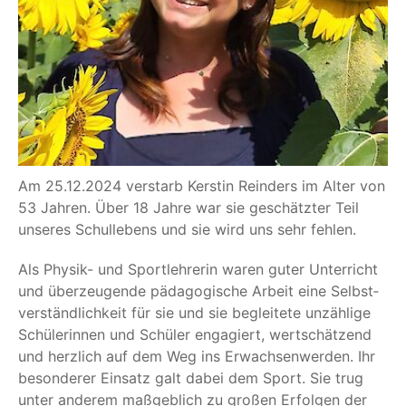
Am 25.12.2024 ver­starb Kers­tin Reinders im Alter von
53 Jah­ren. Über 18 Jah­re war sie geschätz­ter Teil
unse­res Schul­le­bens und sie wird uns sehr fehlen.
Als Phy­sik- und Sport­leh­re­rin waren guter Unter­richt
und über­zeu­gen­de päd­ago­gi­sche Arbeit eine Selbst­
ver­ständ­lich­keit für sie und sie beglei­te­te unzäh­li­ge
Schü­le­rin­nen und Schü­ler enga­giert, wert­schät­zend
und herz­lich auf dem Weg ins Erwach­sen­wer­den. Ihr
beson­de­rer Ein­satz galt dabei dem Sport. Sie trug
unter ande­rem maß­geb­lich zu gro­ßen Erfol­gen der