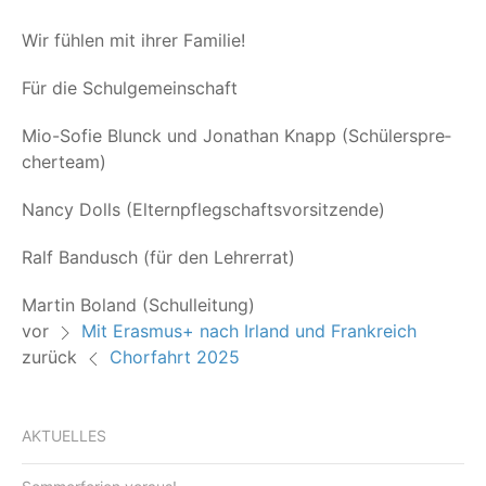
Wir füh­len mit ihrer Familie!
Für die Schulgemeinschaft
Mio-Sofie Blunck und Jona­than Knapp (Schü­ler­spre­
cher­team)
Nan­cy Dolls (Eltern­pfleg­schafts­vor­sit­zen­de)
Ralf Bandusch (für den Lehrerrat)
Mar­tin Bol­and (Schul­lei­tung)
vor
Mit Erasmus+ nach Irland und Frankreich
zurück
Chorfahrt 2025
AKTUELLES