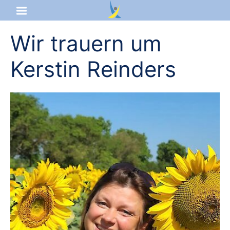
Wir trauern um
Startseite
Kerstin Reinders
Aktuelles
Das sind wir
Lernangebot
Service & Infos