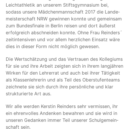
Leicht­ath­le­tik an unse­rem Stifts­gym­na­si­um bei,
sodass unse­re Mäd­chen­mann­schaft 2017 die Lan­de­
meis­ter­schaft NRW gewin­nen konn­te und gemein­sam
zum Bun­des­fi­na­le in Ber­lin rei­sen und dort äußerst
erfolg­reich abschnei­den konn­te. Ohne Frau Reinders´
zeit­in­ten­si­ven und vor allem herz­li­chen Ein­satz wäre
dies in die­ser Form nicht mög­lich gewesen.
Die Wert­schät­zung und das Ver­trau­en des Kol­le­gi­ums
für sie und ihre Arbeit zeig­ten sich in ihrem lang­jäh­ren
Wir­ken für den Leh­rer­rat und auch bei ihrer Tätig­keit
als Klas­sen­leh­re­rin und als Teil des Ober­stu­fenteams
zeich­ne­te sie sich durch ihre per­sön­li­che und klar
struk­tu­rier­te Art aus.
Wir alle wer­den Kers­tin Reinders sehr ver­mis­sen, ihr
ein ehren­vol­les Andenken bewah­ren und sie wird in
unse­ren Gedan­ken immer Teil unse­rer Schul­ge­mein­
schaft sein.