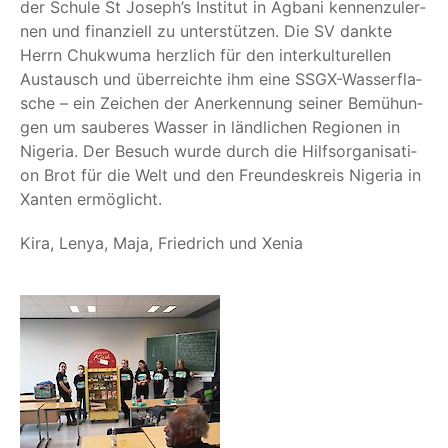
der Schu­le St Jose­ph’s Insti­tut in Agba­ni ken­nen­zu­ler­
nen und finan­zi­ell zu unter­stüt­zen. Die SV dank­te
Herrn Chuk­wu­ma herz­lich für den inter­kul­tu­rel­len
Aus­tausch und über­reich­te ihm eine SSGX-Was­ser­fla­
sche – ein Zei­chen der Aner­ken­nung sei­ner Bemü­hun­
gen um sau­be­res Was­ser in länd­li­chen Regio­nen in
Nige­ria. Der Besuch wur­de durch die Hilfs­or­ga­ni­sa­ti­
on Brot für die Welt und den Freun­des­kreis Nige­ria in
Xan­ten ermöglicht.
Kira, Lenya, Maja, Fried­rich und Xenia