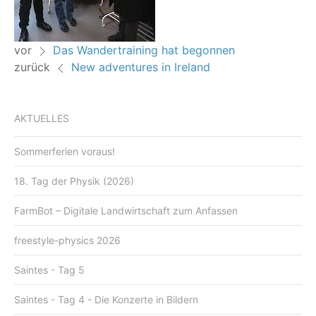
vor
Das Wandertraining hat begonnen
zurück
New adventures in Ireland
AKTUELLES
Sommerferien voraus!
18. Tag der Physik (2026)
FarmBot – Digitale Landwirtschaft zum Anfassen
freestyle-physics 2026
Saintes - Tag 5
Saintes - Tag 4 - Die Konzerte in Bildern