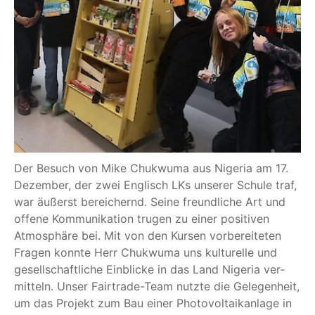
Der Besuch von Mike Chuk­wu­ma aus Nige­ria am 17.
Dezem­ber, der zwei Eng­lisch LKs unse­rer Schu­le traf,
war äußerst berei­chernd. Sei­ne freund­li­che Art und
offe­ne Kom­mu­ni­ka­ti­on tru­gen zu einer posi­ti­ven
Atmo­sphä­re bei. Mit von den Kur­sen vor­be­rei­te­ten
Fra­gen konn­te Herr Chuk­wu­ma uns kul­tu­rel­le und
gesell­schaft­li­che Ein­bli­cke in das Land Nige­ria ver­
mit­teln. Unser Fair­trade-Team nutz­te die Gele­gen­heit,
um das Pro­jekt zum Bau einer Pho­to­vol­ta­ik­an­la­ge in