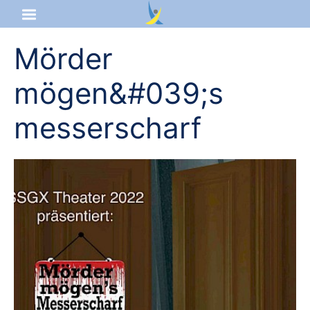
Mörder
Startseite
mögen&#039;s
Aktuelles
messerscharf
Das sind wir
Lernangebot
Service & Infos