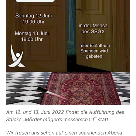
Am 12. und 13. Juni 2022 fin­det die Auf­füh­rung des
Stücks
„
Mör­der mögen’s mes­ser­scharf“ statt.
Wir freu­en uns schon auf einen span­nen­den Abend