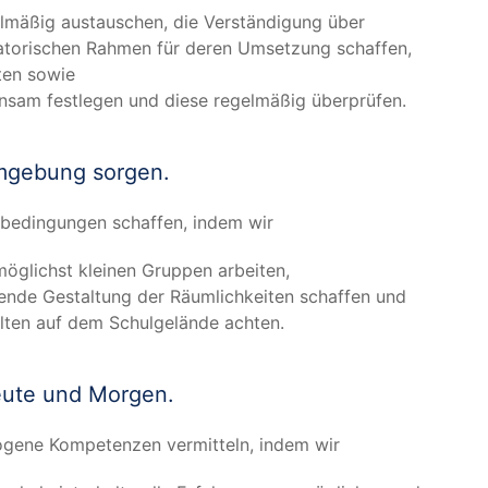
l­mä­ßig aus­tau­schen, die Ver­stän­di­gung über
a­to­ri­schen Rah­men für deren Umset­zung schaffen,
­ten sowie
sam fest­le­gen und die­se regel­mä­ßig überprüfen.
um­ge­bung sorgen.
be­din­gun­gen schaf­fen, indem wir
 mög­lichst klei­nen Grup­pen arbeiten,
hen­de Gestal­tung der Räum­lich­kei­ten schaf­fen und
l­ten auf dem Schul­ge­län­de achten.
Heu­te und Morgen.
ge­ne Kom­pe­ten­zen ver­mit­teln, indem wir