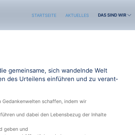
DAS SIND WIR
STARTSEITE
AKTUELLES
die gemein­sa­me, sich wan­deln­de Welt
men des Urtei­lens ein­füh­ren und zu ver­ant­
n Gedan­ken­wel­ten schaf­fen, indem wir
ein­füh­ren und dabei den Lebens­be­zug der Inhal­te
and geben und