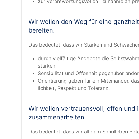
zur ver­ant­wor­tungs­vol­len Teil­nah­me an p
Wir wol­len den Weg für eine ganz­heit­li
bereiten.
Das bedeu­tet, dass wir Stär­ken und Schwä­chen e
durch viel­fäl­ti­ge Ange­bo­te die Selbst­wah
stärken,
Sen­si­bi­li­tät und Offen­heit gegen­über ande
Ori­en­tie­rung geben für ein Mit­ein­an­der, 
lich­keit, Respekt und Toleranz.
Wir wol­len ver­trau­ens­voll, offen und in
zusammenarbeiten.
Das bedeu­tet, dass wir alle am Schul­le­ben Bete