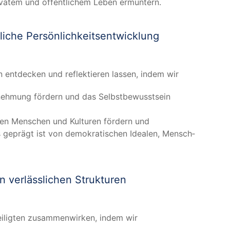
ri­va­tem und öffent­li­chem Leben ermuntern.
­che Per­sön­lich­keits­ent­wick­lung
nt­de­cken und reflek­tie­ren las­sen, indem wir
r­neh­mung för­dern und das Selbst­be­wusst­sein
­ren Men­schen und Kul­tu­ren för­dern und
das geprägt ist von demo­kra­ti­schen Idea­len, Mensch­
 ver­läss­li­chen Struk­tu­ren
i­lig­ten zusam­men­wir­ken, indem wir