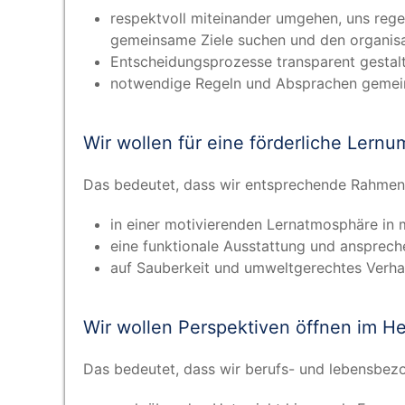
respekt­voll mit­ein­an­der umge­hen, uns rege
gemein­sa­me Zie­le suchen und den orga­ni­s
Ent­schei­dungs­pro­zes­se trans­pa­rent gestal
not­wen­di­ge Regeln und Abspra­chen gemein­
Wir wol­len für eine för­der­li­che Lern­
Das bedeu­tet, dass wir ent­spre­chen­de Rah­men­
in einer moti­vie­ren­den Lernat­mo­sphä­re in
eine funk­tio­na­le Aus­stat­tung und anspre­c
auf Sau­ber­keit und umwelt­ge­rech­tes Ver­ha
Wir wol­len Per­spek­ti­ven öff­nen im 
Das bedeu­tet, dass wir berufs- und lebens­be­zo­