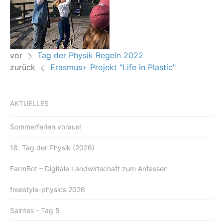
vor
Tag der Physik Regeln 2022
zurück
Erasmus+ Projekt "Life in Plastic"
AKTUELLES
Sommerferien voraus!
18. Tag der Physik (2026)
FarmBot – Digitale Landwirtschaft zum Anfassen
freestyle-physics 2026
Saintes - Tag 5