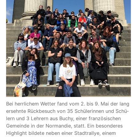
Bei herr­li­chem Wet­ter fand vom 2. bis 9. Mai der lang
ersehn­te Rück­be­such von 35 Schü­le­rin­nen und Schü­
lern und 3 Leh­rern aus Buchy, einer fran­zö­si­schen
Gemein­de in der Nor­man­die, statt. Ein beson­de­res
High­light bil­de­te neben einer Stadt­ral­lye, einem