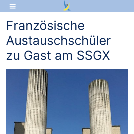
Französische
Startseite
Austauschschüler
Aktuelles
zu Gast am SSGX
Das sind wir
Lernangebot
Service & Infos