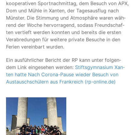
koope­ra­ti­ven Sport­nach­mit­tag, dem Besuch von APX,
Dom und Müh­le in Xan­ten, der Tages­aus­flug nach
Müns­ter. Die Stim­mung und Atmo­sphä­re waren wäh­
rend der Woche her­vor­ra­gend, sodass Freund­schaf­
ten ver­tieft wer­den konn­ten und bereits die ers­ten
Ver­ab­re­dun­gen für wei­te­re pri­va­te Besu­che in den
Feri­en ver­ein­bart wurden.
Ein aus­führ­li­cher Bericht der RP kann unter fol­gen­
dem Link ein­ge­se­hen wer­den:
Stifts­gym­na­si­um Xan­
ten hat­te Nach Coro­na-Pau­se wie­der Besuch von
Aus­tausch­schü­lern aus Frank­reich (rp-online.de)