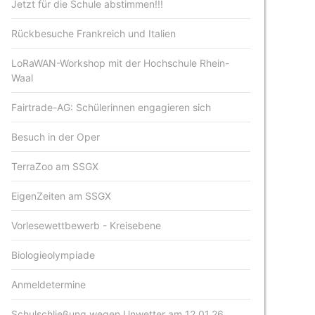
Jetzt für die Schule abstimmen!!!
Rückbesuche Frankreich und Italien
LoRaWAN-Workshop mit der Hochschule Rhein-
Waal
Fairtrade-AG: Schülerinnen engagieren sich
Besuch in der Oper
TerraZoo am SSGX
EigenZeiten am SSGX
Vorlesewettbewerb - Kreisebene
Biologieolympiade
Anmeldetermine
Schulschließung wegen Unwetter am 12.01.26