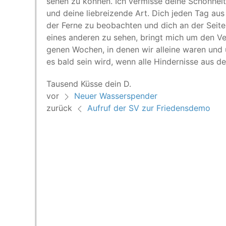
sehen zu kön­nen. Ich ver­mis­se dei­ne Schön­heit
und dei­ne lieb­rei­zen­de Art. Dich jeden Tag aus
der Fer­ne zu beob­ach­ten und dich an der Sei­te
eines ande­ren zu sehen, bringt mich um den Ver­
ge­nen Wochen, in denen wir allei­ne waren und un
es bald sein wird, wenn alle Hin­der­nis­se aus
Tau­send Küs­se dein D.
vor
Neuer Wasserspender
zurück
Aufruf der SV zur Friedensdemo