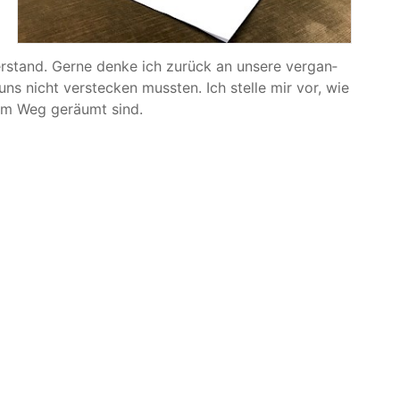
stand. Ger­ne den­ke ich zurück an unse­re ver­gan­
s nicht ver­ste­cken muss­ten. Ich stel­le mir vor, wie
 dem Weg geräumt sind.