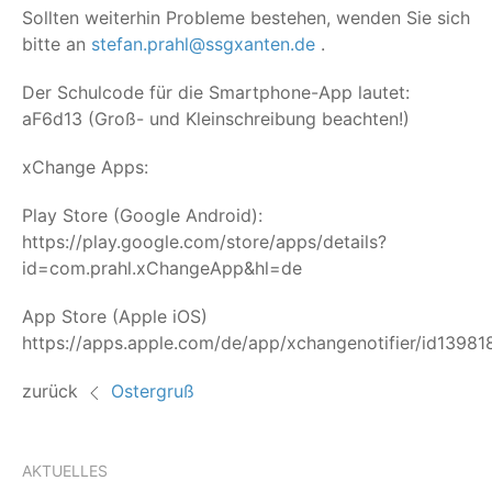
Soll­ten wei­ter­hin Pro­ble­me bestehen, wen­den Sie sich
bit­te an
stefan.prahl@ssgxanten.de
.
Der Schul­code für die Smart­phone-App lau­tet:
aF6d13 (Groß- und Klein­schrei­bung beachten!)
xCh­an­ge Apps:
Play Store (Goog­le Android):
https://play.google.com/store/apps/details?
id=com.prahl.xChangeApp&hl=de
App Store (Apple iOS)
https://apps.apple.com/de/app/xchangenotifier/id13981
zurück
Ostergruß
AKTUELLES