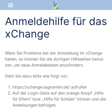
Anmeldehilfe für das
Startseite
xChange
Aktuelles
Das sind wir
Wenn Sie Pro­ble­me bei der Anmel­dung im xCh­an­ge
Lernangebot
haben, so kön­nen Sie die dor­ti­gen Hilf­e­sei­ten benut­
zen, um neue Anmel­de­da­ten anzufordern.
Service & Infos
Geht Sie dazu bit­te wie folgt vor:
https://xchange.ssgxanten.de/ auf­ru­fen
Auf der Log­in-Sei­te auf den oran­ge Knopf
„
Hil­fe
für Eltern“ bzw.
„
Hil­fe für Schü­ler“ kli­cken und die
Anwei­sun­gen befolgen.