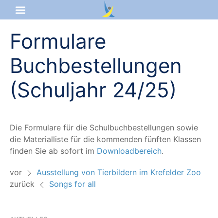
Formulare
Startseite
Buchbestellungen
Aktuelles
(Schuljahr 24/25)
Das sind wir
Lernangebot
Die For­mu­la­re für die Schul­buch­be­stel­lun­gen sowie
die Mate­ri­al­lis­te für die kom­men­den fünf­ten Klas­sen
Service & Infos
fin­den Sie ab sofort im
Down­load­be­reich
.
vor
Ausstellung von Tierbildern im Krefelder Zoo
zurück
Songs for all