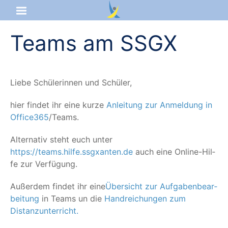
Teams am SSGX
Startseite
Aktuelles
Lie­be Schü­le­rin­nen und Schüler,
Das sind wir
hier fin­det ihr eine kur­ze
Anlei­tung zur Anmel­dung in
Office365
/​Teams.
Lernangebot
Alter­na­tiv steht euch unter
Service & Infos
https://teams.hilfe.ssgxanten.de
auch eine Online-Hil­
fe zur Verfügung.
Außer­dem fin­det ihr eine
Über­sicht zur Auf­ga­ben­be­ar­
bei­tung
in Teams un die
Hand­rei­chun­gen zum
Distanzunterricht.