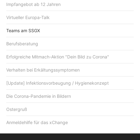
Impfangebot ab 12 Jahren
Virtueller Europa-Talk
Teams am SSGX
Berufsberatung
Erfolgreiche Mitmach-Aktion "Dein Bild zu Corona"
Verhalten bei Erkältungssymptomen
[Update] Infektionsvorbeugung / Hygienekonzept
Die Corona-Pandemie in Bildern
Ostergruß
Anmeldehilfe für das xChange