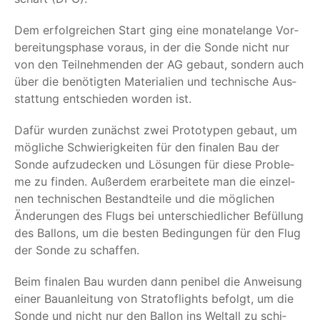
Dem erfolg­rei­chen Start ging eine mona­te­lan­ge Vor­
be­rei­tungs­pha­se vor­aus, in der die Son­de nicht nur
von den Teil­neh­men­den der AG gebaut, son­dern auch
über die benö­tig­ten Mate­ria­li­en und tech­ni­sche Aus­
stat­tung ent­schie­den wor­den ist.
Dafür wur­den zunächst zwei Pro­to­ty­pen gebaut, um
mög­li­che Schwie­rig­kei­ten für den fina­len Bau der
Son­de auf­zu­de­cken und Lösun­gen für die­se Pro­ble­
me zu fin­den. Außer­dem erar­bei­te­te man die ein­zel­
nen tech­ni­schen Bestand­tei­le und die mög­li­chen
Ände­run­gen des Flugs bei unter­schied­li­cher Befül­lung
des Bal­lons, um die bes­ten Bedin­gun­gen für den Flug
der Son­de zu schaffen.
Beim fina­len Bau wur­den dann peni­bel die Anwei­sung
einer Bau­an­lei­tung von Strat­of­lights befolgt, um die
Son­de und nicht nur den Bal­lon ins Welt­all zu schi­