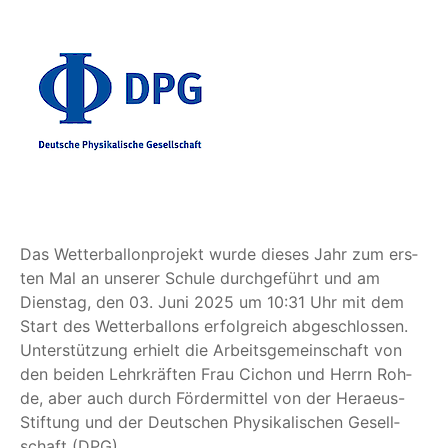
Das Wet­ter­bal­lon­pro­jekt wur­de die­ses Jahr zum ers­
ten Mal an unse­rer Schu­le durch­ge­führt und am
Diens­tag, den 03. Juni 2025 um 10:31 Uhr mit dem
Start des Wet­ter­bal­lons erfolg­reich abge­schlos­sen.
Unter­stüt­zung erhielt die Arbeits­ge­mein­schaft von
den bei­den Lehr­kräf­ten Frau Cichon und Herrn Roh­
de, aber auch durch För­der­mit­tel von der Heraeus-
Stif­tung und der Deut­schen Phy­si­ka­li­schen Gesell­
schaft (DPG).