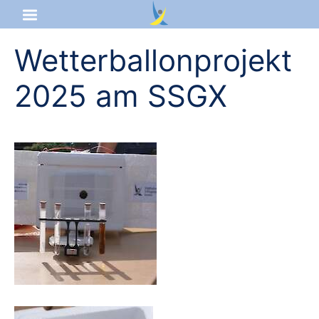
Wetterballonprojekt
Startseite
2025 am SSGX
Aktuelles
Das sind wir
Lernangebot
Service & Infos