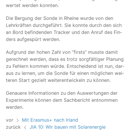
wer­tet wer­den konnten.
Die Ber­gung der Son­de in Rhei­ne wur­de von den
Lehr­kräf­ten durch­ge­führt. Sie konn­te durch den sich
an Bord befin­den­den Tra­cker und den Anruf des Fin­
ders auf­ge­spürt werden.
Auf­grund der hohen Zahl von
“
firsts” muss­te damit
gerech­net wer­den, dass es trotz sorg­fäl­ti­ger Pla­nung
zu Feh­lern kom­men wür­de. Ent­schei­dend ist nun, dar­
aus zu ler­nen, um die Son­de für einen mög­li­chen wei­
te­ren Start gezielt wei­ter­ent­wi­ckeln zu können.
Genaue­re Infor­ma­tio­nen zu den Aus­wer­tun­gen der
Expe­ri­men­te kön­nen dem Sach­be­richt ent­nom­men
werden.
vor
Mit Erasmus+ nach Irland
zurück
JIA 10: Wir bauen mit Solarenergie