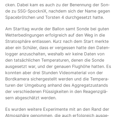
cken. Dabei kam es auch zu der Benen­nung der Son­
de zu SSG-Spock­niX, nach­dem sich der Name gegen
Space­bröt­chen und Tors­ten 4 durch­ge­setzt hatte.
Am Start­tag wur­de der Bal­lon samt Son­de bei guten
Wet­ter­be­din­gun­gen erfolg­reich auf den Weg in die
Stra­to­sphä­re ent­las­sen. Kurz nach dem Start merk­te
aber ein Schü­ler, dass er ver­ges­sen hat­te den Daten­
log­ger anzu­schal­ten, wes­halb wir kei­ne Daten von
den tat­säch­li­chen Tem­pe­ra­tu­ren, denen die Son­de
aus­ge­setzt war, und der genau­en Flug­hö­he hat­ten. Es
konn­ten aber drei Stun­den Video­ma­te­ri­al von der
Bord­ka­me­ra sicher­ge­stellt wer­den und die Tem­pe­ra­
tu­ren der Umge­bung anhand des Aggre­gat­zu­stands
der ver­schie­de­nen Flüs­sig­kei­ten in den Reagenz­glä­
sern abge­schätzt werden.
Es wur­den wei­te­re Expe­ri­men­te mit an den Rand der
Atmo­sphä­re genom­men, die auch erfolg­reich aus­ge­