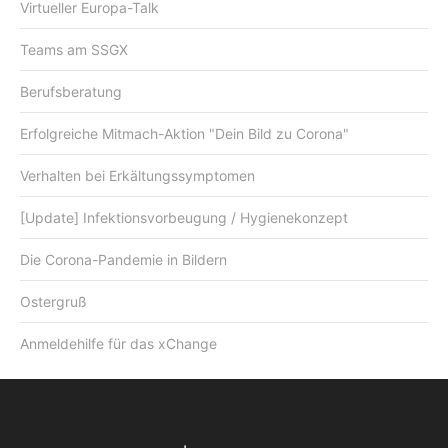
Virtueller Europa-Talk
Teams am SSGX
Berufsberatung
Erfolgreiche Mitmach-Aktion "Dein Bild zu Corona"
Verhalten bei Erkältungssymptomen
[Update] Infektionsvorbeugung / Hygienekonzept
Die Corona-Pandemie in Bildern
Ostergruß
Anmeldehilfe für das xChange