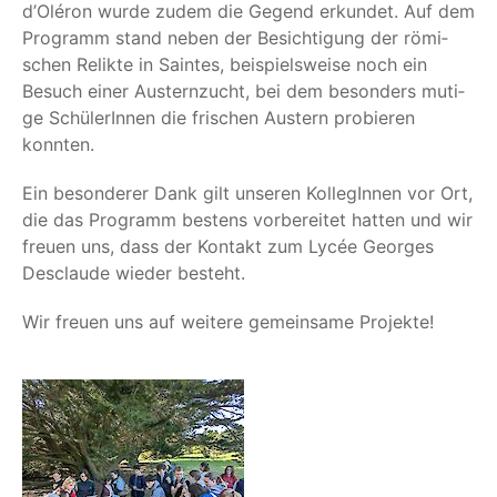
d’O­lé­ron wur­de zudem die Gegend erkun­det. Auf dem
Pro­gramm stand neben der Besich­ti­gung der römi­
schen Relik­te in Sain­tes, bei­spiels­wei­se noch ein
Besuch einer Aus­tern­zucht, bei dem beson­ders muti­
ge Schü­le­rIn­nen die fri­schen Aus­tern pro­bie­ren
konnten.
Ein beson­de­rer Dank gilt unse­ren Kol­le­gIn­nen vor Ort,
die das Pro­gramm bes­tens vor­be­rei­tet hat­ten und wir
freu­en uns, dass der Kon­takt zum Lycée Geor­ges
Des­clau­de wie­der besteht.
Wir freu­en uns auf wei­te­re gemein­sa­me Projekte!