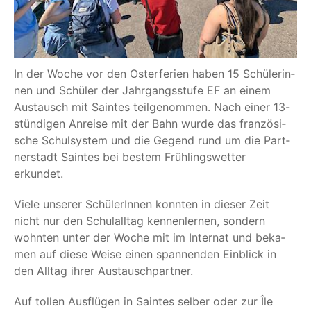
In der Woche vor den Oster­fe­ri­en haben 15 Schü­le­rin­
nen und Schü­ler der Jahr­gangs­stu­fe EF an einem
Aus­tausch mit Sain­tes teil­ge­nom­men. Nach einer 13-
stün­di­gen Anrei­se mit der Bahn wur­de das fran­zö­si­
sche Schul­sys­tem und die Gegend rund um die Part­
ner­stadt Sain­tes bei bes­tem Früh­lings­wet­ter
erkundet.
Vie­le unse­rer Schü­le­rIn­nen konn­ten in die­ser Zeit
nicht nur den Schul­all­tag ken­nen­ler­nen, son­dern
wohn­ten unter der Woche mit im Inter­nat und beka­
men auf die­se Wei­se einen span­nen­den Ein­blick in
den All­tag ihrer Austauschpartner.
Auf tol­len Aus­flü­gen in Sain­tes sel­ber oder zur Île