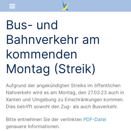
Bus- und
Startseite
Bahnverkehr am
Aktuelles
kommenden
Das sind wir
Montag (Streik)
Lernangebot
Service & Infos
Auf­grund der ange­kün­dig­ten Streiks im öffent­li­chen
Nah­ver­kehr wird es am Mon­tag, den 27.03.23 auch in
Xan­ten und Umge­bung zu Ein­schrän­kun­gen kom­men.
Dies betrifft sowohl den Zug- als auch Busverkehr.
Bit­te ent­neh­men Sie der ver­link­ten
PDF-Datei
genaue­re Informationen.