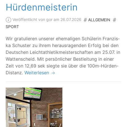
Hürdenmeisterin
Veröffentlicht von gor am 26.07.2026
ALLGEMEIN
SPORT
Wir gra­tu­lie­ren unse­rer ehe­ma­li­gen Schü­le­rin Fran­zis­
ka Schus­ter zu ihrem her­aus­ra­gen­den Erfolg bei den
Deut­schen Leicht­ath­le­tik­meis­ter­schaf­ten am 25.07. in
Wat­ten­scheid. Mit per­sön­li­cher Best­lei­tung in einer
Zeit von 12,69 sek sieg­te sie über die 100m-Hürden-
Distanz.
Weiterlesen