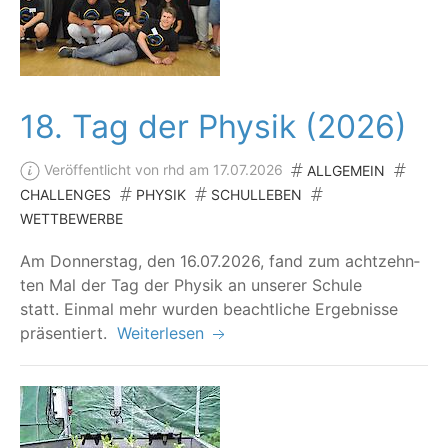
18. Tag der Physik (2026)
Veröffentlicht von rhd am 17.07.2026
ALLGEMEIN
CHALLENGES
PHYSIK
SCHULLEBEN
WETTBEWERBE
Am Don­ners­tag, den 16.07.2026, fand zum acht­zehn­
ten Mal der Tag der Phy­sik an unse­rer Schu­le
statt. Ein­mal mehr wur­den beacht­li­che Ergeb­nis­se
präsentiert.
Weiterlesen