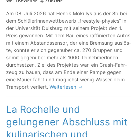
WETTBEWERBE
ZUKUNFT
Am 08. Juli 2026 hat Hen­rik Moku­lys aus der 8b bei
dem Schlü­le­rIn­nen­wett­be­werb
„
free­style-phy­sics“ in
der Uni­ver­si­tät Duis­burg mit sei­nem Pro­jekt den 1.
Preis gewon­nen. Mit dem Bau eines raf­fi­nier­ten Autos
mit einem Abstands­sen­sor, der eine Brem­sung aus­lös­
te, konn­te er sich gegen­über ca. 270 Grup­pen und
somit gegen­über mehr als 1000 Teil­neh­me­rIn­nen
durch­set­zen. Ziel des Pro­jek­tes war, ein Crash-Fahr­
zeug zu bau­en, dass am Ende einer Ram­pe gegen
eine Mau­er fährt und mög­lichst wenig Was­ser beim
Trans­port verliert.
Weiterlesen
La Rochelle und
gelungener Abschluss mit
kulinarischen und