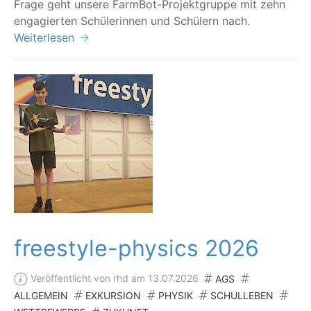
Fra­ge geht unse­re Farm­Bot-Pro­jekt­grup­pe mit zehn
enga­gier­ten Schü­le­rin­nen und Schü­lern nach.
Weiterlesen
freestyle-physics 2026
Veröffentlicht von rhd am 13.07.2026
AGS
ALLGEMEIN
EXKURSION
PHYSIK
SCHULLEBEN