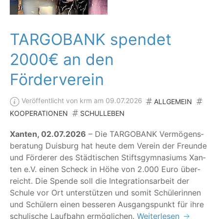
TARGOBANK spendet
2000€ an den
Förderverein
Veröffentlicht von krm am 09.07.2026
ALLGEMEIN
KOOPERATIONEN
SCHULLEBEN
Xan­ten, 02.07.2026
– Die TARG­OBANK Ver­mö­gens­
be­ra­tung Duis­burg hat heu­te dem Ver­ein der Freun­de
und För­de­rer des Städ­ti­schen Stifts­gym­na­si­ums Xan­
ten e.V. einen Scheck in Höhe von 2.000 Euro über­
reicht. Die Spen­de soll die Inte­gra­ti­ons­ar­beit der
Schu­le vor Ort unter­stüt­zen und somit Schü­le­rin­nen
und Schü­lern einen bes­se­ren Aus­gangs­punkt für ihre
schu­li­sche Lauf­bahn ermöglichen.
Weiterlesen