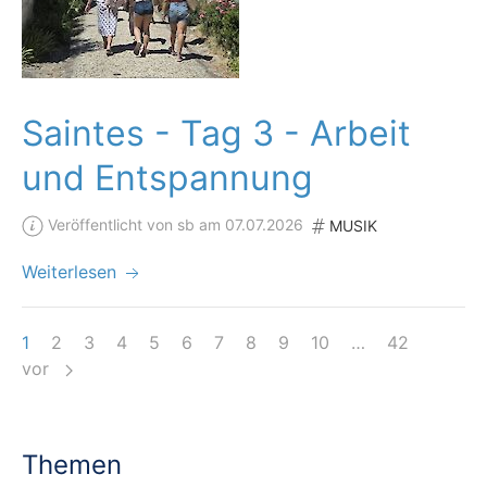
Saintes - Tag 3 - Arbeit
und Entspannung
Veröffentlicht von sb am 07.07.2026
MUSIK
Weiterlesen
1
2
3
4
5
6
7
8
9
10
…
42
vor
Themen