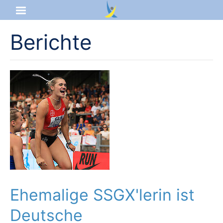
Berichte
Startseite
Aktuelles
Das sind wir
Lernangebot
Service & Infos
Ehemalige SSGX'lerin ist
Deutsche