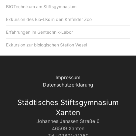
BIOTechnikum am Stiftsgymnasium
Exkursion des Bio-LKs in den Krefelder Zoo
Erfahrungen im Gentechnik-Labor
Exkursion zur biologischen Station Wesel
Impressum
Datenschutzerklärung
Städtisches Stiftsgymnasium
Xanten
Johannes Janssen Straße 6
46509 Xanten
Tel.: 02801-71360