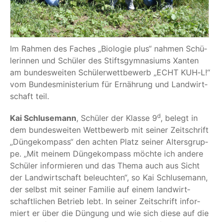
Im Rah­men des Faches
„
Bio­lo­gie plus“ nah­men Schü­
le­rin­nen und Schü­ler des Stifts­gym­na­si­ums Xan­ten
am bun­des­wei­ten Schü­ler­wett­be­werb
„
ECHT KUH‑L!“
vom Bun­des­mi­nis­te­ri­um für Ernäh­rung und Land­wirt­
schaft teil.
d
Kai Schlu­se­mann
, Schü­ler der Klas­se 9
, belegt in
dem bun­des­wei­ten Wett­be­werb mit sei­ner Zeit­schrift
„
Dün­ge­kom­pass“ den ach­ten Platz sei­ner Alters­grup­
pe.
„
Mit mei­nem Dün­ge­kom­pass möch­te ich ande­re
Schü­ler infor­mie­ren und das The­ma auch aus Sicht
der Land­wirt­schaft beleuch­ten“, so Kai Schlu­se­mann,
der selbst mit sei­ner Fami­lie auf einem land­wirt­
schaft­li­chen Betrieb lebt. In sei­ner Zeit­schrift infor­
miert er über die Dün­gung und wie sich die­se auf die