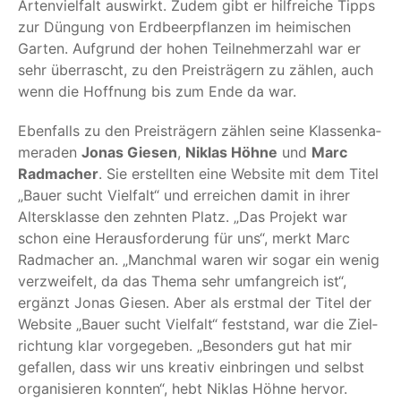
Arten­viel­falt aus­wirkt. Zudem gibt er hilf­rei­che Tipps
zur Dün­gung von Erd­beer­pflan­zen im hei­mi­schen
Gar­ten. Auf­grund der hohen Teil­neh­mer­zahl war er
sehr über­rascht, zu den Preis­trä­gern zu zäh­len, auch
wenn die Hoff­nung bis zum Ende da war.
Eben­falls zu den Preis­trä­gern zäh­len sei­ne Klas­sen­ka­
me­ra­den
Jonas Gie­sen
,
Niklas Höh­ne
und
Marc
Rad­ma­cher
. Sie erstell­ten eine Web­site mit dem Titel
„
Bau­er sucht Viel­falt“ und errei­chen damit in ihrer
Alters­klas­se den zehn­ten Platz.
„
Das Pro­jekt war
schon eine Her­aus­for­de­rung für uns“, merkt Marc
Rad­ma­cher an.
„
Manch­mal waren wir sogar ein wenig
ver­zwei­felt, da das The­ma sehr umfang­reich ist“,
ergänzt Jonas Gie­sen. Aber als erst­mal der Titel der
Web­site
„
Bau­er sucht Viel­falt“ fest­stand, war die Ziel­
rich­tung klar vor­ge­ge­ben.
„
Beson­ders gut hat mir
gefal­len, dass wir uns krea­tiv ein­brin­gen und selbst
orga­ni­sie­ren konn­ten“, hebt Niklas Höh­ne hervor.