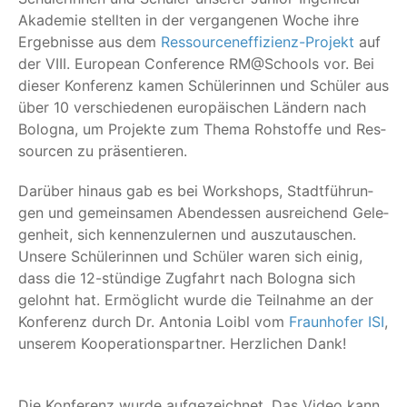
Aka­de­mie stell­ten in der ver­gan­ge­nen Woche ihre
Ergeb­nis­se aus dem
Res­sour­cen­ef­fi­zi­enz-Pro­jekt
auf
der VIII. Euro­pean Con­fe­rence RM@Schools vor. Bei
die­ser Kon­fe­renz kamen Schü­le­rin­nen und Schü­ler aus
über 10 ver­schie­de­nen euro­päi­schen Län­dern nach
Bolo­gna, um Pro­jek­te zum The­ma Roh­stof­fe und Res­
sour­cen zu präsentieren.
Dar­über hin­aus gab es bei Work­shops, Stadt­füh­run­
gen und gemein­sa­men Abend­essen aus­rei­chend Gele­
gen­heit, sich ken­nen­zu­ler­nen und aus­zu­tau­schen.
Unse­re Schü­le­rin­nen und Schü­ler waren sich einig,
dass die 12-stün­di­ge Zug­fahrt nach Bolo­gna sich
gelohnt hat. Ermög­licht wur­de die Teil­nah­me an der
Kon­fe­renz durch Dr. Anto­nia Loibl vom
Fraun­ho­fer ISI
,
unse­rem Koope­ra­ti­ons­part­ner. Herz­li­chen Dank!
Die Kon­fe­renz wur­de auf­ge­zeich­net. Das Video kann