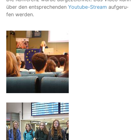
über den ent­spre­chen­den
You­tube-Stream
auf­ge­ru­
fen werden.