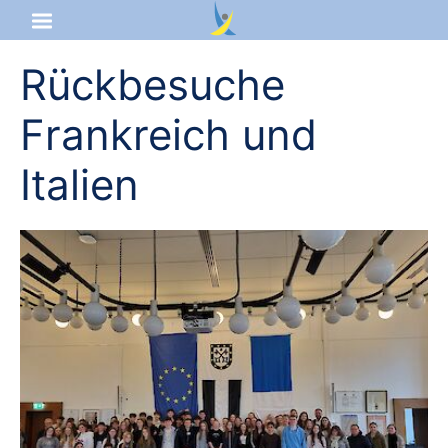
Rückbesuche
Startseite
Frankreich und
Aktuelles
Italien
Das sind wir
Lernangebot
Service & Infos