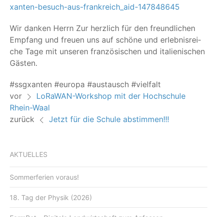
xanten-besuch-aus-frankreich_aid-147848645
Wir dan­ken Herrn Zur herz­lich für den freund­li­chen
Emp­fang und freu­en uns auf schö­ne und erleb­nis­rei­
che Tage mit unse­ren fran­zö­si­schen und ita­lie­ni­schen
Gästen.
#ssgx­an­ten #euro­pa #aus­tausch #viel­falt
vor
LoRaWAN-Workshop mit der Hochschule
Rhein-Waal
zurück
Jetzt für die Schule abstimmen!!!
AKTUELLES
Sommerferien voraus!
18. Tag der Physik (2026)