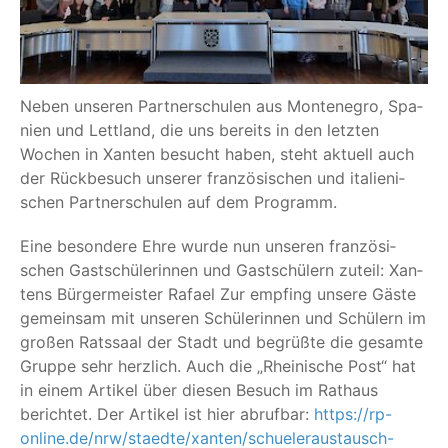
Neben unse­ren Part­ner­schu­len aus Mon­te­ne­gro, Spa­
ni­en und Lett­land, die uns bereits in den letz­ten
Wochen in Xan­ten besucht haben, steht aktu­ell auch
der Rück­be­such unse­rer fran­zö­si­schen und ita­lie­ni­
schen Part­ner­schu­len auf dem Programm.
Eine beson­de­re Ehre wur­de nun unse­ren fran­zö­si­
schen Gast­schü­le­rin­nen und Gast­schü­lern zuteil: Xan­
tens Bür­ger­meis­ter Rafa­el Zur emp­fing unse­re Gäs­te
gemein­sam mit unse­ren Schü­le­rin­nen und Schü­lern im
gro­ßen Rats­saal der Stadt und begrüß­te die gesam­te
Grup­pe sehr herz­lich. Auch die
„
Rhei­ni­sche Post“ hat
in einem Arti­kel über die­sen Besuch im Rat­haus
berich­tet. Der Arti­kel ist hier abruf­bar:
https://rp-
online.de/nrw/staedte/xanten/schueleraustausch-