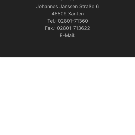
Johannes Janssen Straße 6
46509 Xanten
Tel.: 02801-71360
Fax.: 02801-713622
E-Mail: