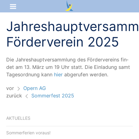
Jahreshauptversamm
Startseite
Förderverein 2025
Aktuelles
Das sind wir
Die Jah­res­haupt­ver­samm­lung des För­der­ver­eins fin­
det am 13. März um 19 Uhr statt. Die Ein­la­dung samt
Lernangebot
Tages­ord­nung kann
hier
abge­ru­fen werden.
vor
Opern AG
Service & Infos
zurück
Sommerfest 2025
AKTUELLES
Sommerferien voraus!