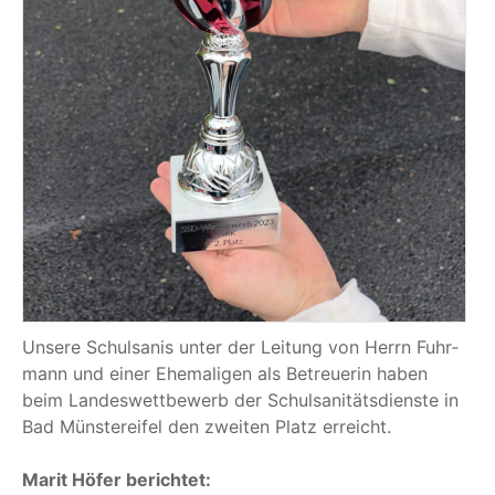
Unse­re Schul­sa­nis unter der Lei­tung von Herrn Fuhr­
mann und einer Ehe­ma­li­gen als Betreue­rin haben
beim Lan­des­wett­be­werb der Schul­sa­ni­täts­diens­te in
Bad Müns­ter­ei­fel den zwei­ten Platz erreicht.
Marit Höfer berichtet: