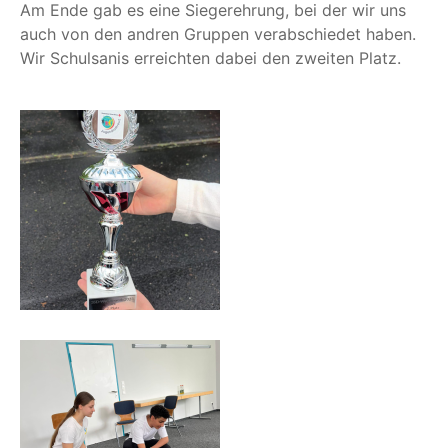
Am Ende gab es eine Sie­ger­eh­rung, bei der wir uns
auch von den and­ren Grup­pen ver­ab­schie­det haben.
Wir Schul­sa­nis erreich­ten dabei den zwei­ten Platz.