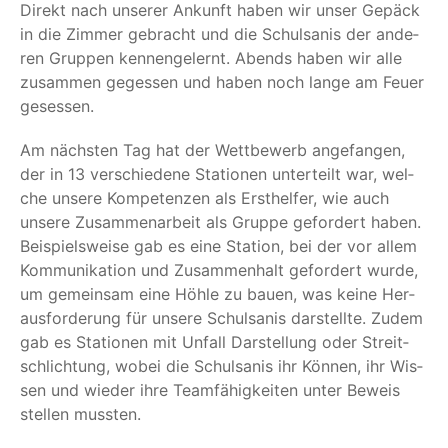
Direkt nach unse­rer Ankunft haben wir unser Gepäck
in die Zim­mer gebracht und die Schul­sa­nis der ande­
ren Grup­pen ken­nen­ge­lernt. Abends haben wir alle
zusam­men geges­sen und haben noch lan­ge am Feu­er
gesessen.
Am nächs­ten Tag hat der Wett­be­werb ange­fan­gen,
der in 13 ver­schie­de­ne Sta­tio­nen unter­teilt war, wel­
che unse­re Kom­pe­ten­zen als Erst­hel­fer, wie auch
unse­re Zusam­men­ar­beit als Grup­pe gefor­dert haben.
Bei­spiels­wei­se gab es eine Sta­ti­on, bei der vor allem
Kom­mu­ni­ka­ti­on und Zusam­men­halt gefor­dert wur­de,
um gemein­sam eine Höh­le zu bau­en, was kei­ne Her­
aus­for­de­rung für unse­re Schul­sa­nis dar­stell­te. Zudem
gab es Sta­tio­nen mit Unfall Dar­stel­lung oder Streit­
schlich­tung, wobei die Schul­sa­nis ihr Kön­nen, ihr Wis­
sen und wie­der ihre Team­fä­hig­kei­ten unter Beweis
stel­len mussten.