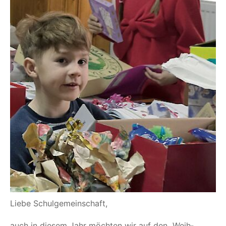
Lie­be Schulgemeinschaft,
auch in die­sem Jahr möch­ten wir auf den
„
Weih­