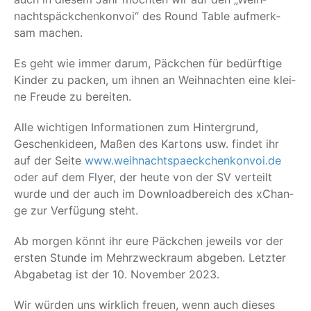
nachts­päck­chen­kon­voi“ des Round Table auf­merk­
sam machen.
Es geht wie immer dar­um, Päck­chen für bedürf­ti­ge
Kin­der zu packen, um ihnen an Weih­nach­ten eine klei­
ne Freu­de zu bereiten.
Alle wich­ti­gen Infor­ma­tio­nen zum Hin­ter­grund,
Geschenk­ideen, Maßen des Kar­tons usw. fin­det ihr
auf der Sei­te
www.weihnachtspaeckchenkonvoi.de
oder auf dem Fly­er, der heu­te von der SV ver­teilt
wur­de und der auch im Down­load­be­reich des xCh­an­
ge zur Ver­fü­gung steht.
Ab mor­gen könnt ihr eure Päck­chen jeweils vor der
ers­ten Stun­de im Mehr­zweck­raum abge­ben. Letz­ter
Abga­be­tag ist der 10. Novem­ber 2023.
Wir wür­den uns wirk­lich freu­en, wenn auch die­ses