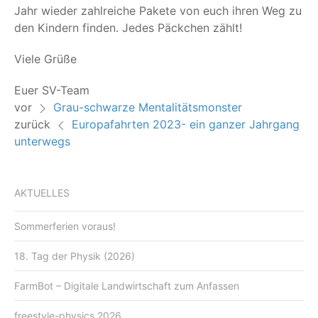
Jahr wie­der zahl­rei­che Pake­te von euch ihren Weg zu
den Kin­dern fin­den. Jedes Päck­chen zählt!
Vie­le Grüße
Euer SV-Team
vor
Grau-schwarze Mentalitätsmonster
zurück
Europafahrten 2023- ein ganzer Jahrgang
unterwegs
AKTUELLES
Sommerferien voraus!
18. Tag der Physik (2026)
FarmBot – Digitale Landwirtschaft zum Anfassen
freestyle-physics 2026