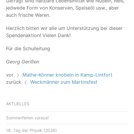
Gefragt sind halt­ba­re Lebens­mit­tel wie Nudeln, Reis,
jed­we­de Form von Kon­ser­ven, Spei­se­öl usw., aber
auch fri­sche Waren.
Herz­lich bit­ten wir alle um Unter­stüt­zung bei die­ser
Spen­den­ak­ti­on! Vie­len Dank!
Für die Schulleitung
Georg Geri­ßen
vor
Mathe-Könner knobeln in Kamp-Lintfort
zurück
Weckmänner zum Martinsfest
AKTUELLES
Sommerferien voraus!
18. Tag der Physik (2026)