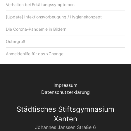
Verhalten bei Erkältungssymptomen
[Update] Infektionsvorbeugung / Hygienekonzept
Die Corona-Pandemie in Bildern
Ostergruß
Anmeldehilfe für das xChange
Impressum
Datenschutzerklärung
Städtisches Stiftsgymnasium
Xanten
Johannes Janssen Straße 6