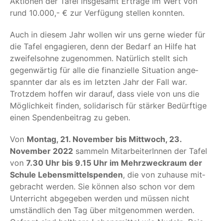
Aktio­nen der Tafel ins­ge­samt Erträ­ge im Wert von
rund 10.000,- € zur Ver­fü­gung stel­len konnten.
Auch in die­sem Jahr wol­len wir uns ger­ne wie­der für
die Tafel enga­gie­ren, denn der Bedarf an Hil­fe hat
zwei­fels­oh­ne zuge­nom­men. Natür­lich stellt sich
gegen­wär­tig für alle die finan­zi­el­le Situa­ti­on ange­
spann­ter dar als es im letz­ten Jahr der Fall war.
Trotz­dem hof­fen wir dar­auf, dass vie­le von uns die
Mög­lich­keit fin­den, soli­da­risch für stär­ker Bedürf­ti­ge
einen Spen­den­bei­trag zu geben.
Von
Mon­tag, 21. Novem­ber bis Mitt­woch, 23.
Novem­ber 2022
sam­meln Mit­ar­bei­te­rIn­nen der Tafel
von
7.30 Uhr bis 9.15 Uhr im Mehr­zweck­raum der
Schu­le Lebens­mit­tel­spen­den
, die von zuhau­se mit­
ge­bracht wer­den. Sie kön­nen also schon vor dem
Unter­richt abge­ge­ben wer­den und müs­sen nicht
umständ­lich den Tag über mit­ge­nom­men wer­den.