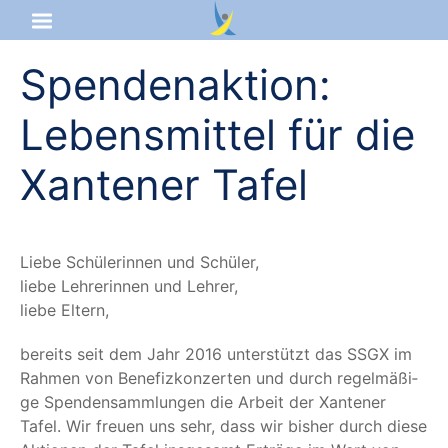
Spendenaktion:
Startseite
Lebensmittel für die
Aktuelles
Xantener Tafel
Das sind wir
Lernangebot
Lie­be Schü­le­rin­nen und Schüler,
lie­be Leh­re­rin­nen und Lehrer,
Service & Infos
lie­be Eltern,
bereits seit dem Jahr 2016 unter­stützt das SSGX im
Rah­men von Bene­fiz­kon­zer­ten und durch regel­mä­ßi­
ge Spen­den­samm­lun­gen die Arbeit der Xan­te­ner
Tafel. Wir freu­en uns sehr, dass wir bis­her durch die­se