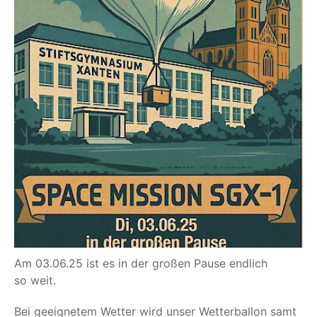
Am 03.06.25 ist es in der gro­ßen Pau­se end­lich
so weit.
Bei geeig­ne­tem Wet­ter wird unser Wet­ter­bal­lon samt