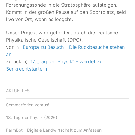
For­schungs­son­de in die Stra­to­sphä­re auf­stei­gen.
Kommt in der gro­ßen Pau­se auf den Sport­platz, seid
live vor Ort, wenn es losgeht.
Unser Pro­jekt wird geför­dert durch die Deut­sche
Phy­si­ka­li­sche Gesell­schaft (DPG).
vor
Europa zu Besuch – Die Rückbesuche stehen
an
zurück
17. „Tag der Physik“ – werdet zu
Senkrechtstartern
AKTUELLES
Sommerferien voraus!
18. Tag der Physik (2026)
FarmBot – Digitale Landwirtschaft zum Anfassen