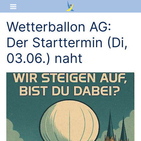
Wetterballon AG:
Startseite
Der Starttermin (Di,
Aktuelles
03.06.) naht
Das sind wir
Lernangebot
Service & Infos