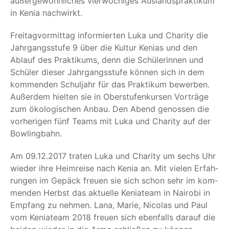
außer­ge­wöhn­li­ches vier­wö­chi­ges Aus­lands­prak­ti­kum
in Kenia nachwirkt.
Frei­tag­vor­mit­tag infor­mier­ten Luka und Cha­ri­ty die
Jahr­gangs­stu­fe 9 über die Kul­tur Keni­as und den
Ablauf des Prak­ti­kums, denn die Schü­le­rin­nen und
Schü­ler die­ser Jahr­gangs­stu­fe kön­nen sich in dem
kom­men­den Schul­jahr für das Prak­ti­kum bewer­ben.
Außer­dem hiel­ten sie in Ober­stu­fen­kur­sen Vor­trä­ge
zum öko­lo­gi­schen Anbau. Den Abend genos­sen die
vor­he­ri­gen fünf Teams mit Luka und Cha­ri­ty auf der
Bowlingbahn.
Am 09.12.2017 tra­ten Luka und Cha­ri­ty um sechs Uhr
wie­der ihre Heim­rei­se nach Kenia an. Mit vie­len Erfah­
run­gen im Gepäck freu­en sie sich schon sehr im kom­
men­den Herbst das aktu­el­le Kenia­team in Nai­ro­bi in
Emp­fang zu neh­men. Lana, Marie, Nico­las und Paul
vom Kenia­team 2018 freu­en sich eben­falls dar­auf die