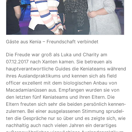
Gäs­te aus Kenia – Freund­schaft verbindet
Die Freu­de war groß als Luka und Cha­ri­ty am
07.12.2017 nach Xan­ten kamen. Sie betreu­en als
haupt­ver­ant­wort­li­che Gui­des die Kenia­teams wäh­rend
ihres Aus­land­prak­ti­kums und ken­nen sich als field
offi­cer exzel­lent mit dem bio­lo­gi­schen Anbau von
Maca­da­mi­a­nüs­sen aus. Emp­fan­gen wur­den sie von
den letz­ten fünf Kenia­teams und ihren Eltern. Die
Eltern freu­ten sich sehr die bei­den per­sön­lich ken­nen­
zu­ler­nen. Bei einer aus­ge­las­se­nen Stim­mung spru­del­
ten die Gesprä­che nur so über und es zeig­te sich, wie
nach­hal­tig auch nach vie­len Jah­ren ein der­ar­ti­ges