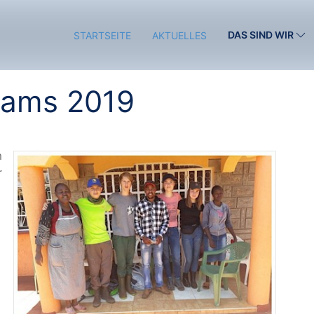
DAS SIND WIR
STARTSEITE
AKTUELLES
eams 2019
m
r