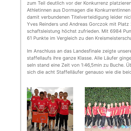
zum Teil deut­lich vor der Kon­kur­renz plat­zie­
Ath­le­tin­nen aus Dor­ma­gen die Kon­kur­ren­tin­n
damit ver­bun­de­nen Titel­ver­tei­di­gung lei­der 
Yves Reinders und Andre­as Gor­c­zok mit Platz 
schafts­leis­tung höchst zufrie­den. Mit 6984 Pu
61 Punk­te im Ver­gleich zu den Kreismeistersch
Im Anschluss an das Lan­des­fi­na­le zeig­te unse­
staf­fel­laufs ihre gan­ze Klas­se. Alle Läu­fer gi
seln stand eine Zeit von 1:46,5min zu Buche. Übe
sich die acht Staf­fel­läu­fer genau­so wie die b