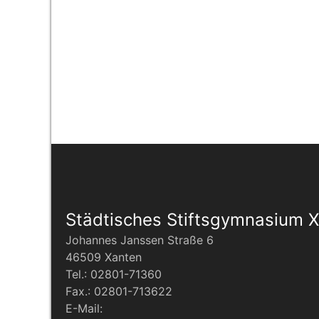
Städtisches Stiftsgymnasium 
Johannes Janssen Straße 6
46509 Xanten
Tel.: 02801-71360
Fax.: 02801-713622
E-Mail: