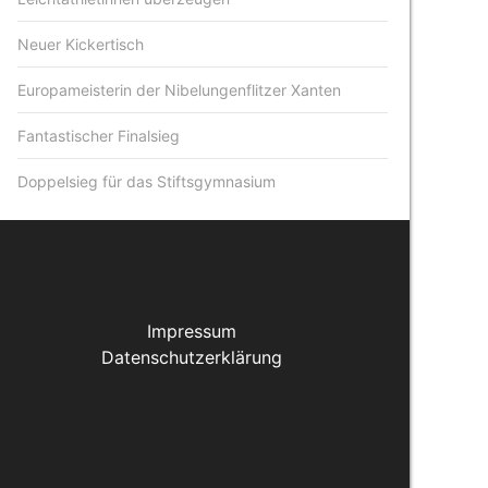
Neuer Kickertisch
Europameisterin der Nibelungenflitzer Xanten
Fantastischer Finalsieg
Doppelsieg für das Stiftsgymnasium
Impressum
Datenschutzerklärung