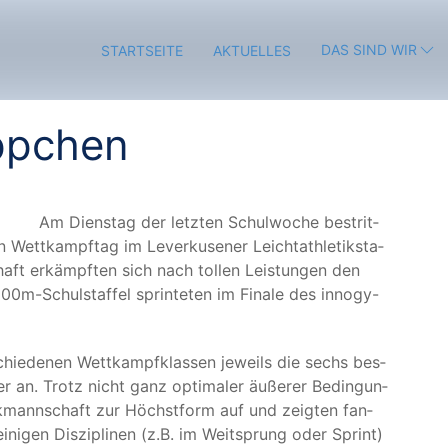
DAS SIND WIR
STARTSEITE
AKTUELLES
ppchen
Am Diens­tag der letz­ten Schul­wo­che bestrit­
 Wett­kampf­tag im Lever­ku­se­ner Leicht­ath­le­tik­sta­
­schaft erkämpf­ten sich nach tol­len Leis­tun­gen den
0m-Schul­staf­fel sprin­te­ten im Fina­le des inno­gy-
r­schie­de­nen Wett­kampf­klas­sen jeweils die sechs bes­
er an. Trotz nicht ganz opti­ma­ler äuße­rer Bedin­gun­
e­tik­mann­schaft zur Höchst­form auf und zeig­ten fan­
 eini­gen Dis­zi­pli­nen (z.B. im Weit­sprung oder Sprint)