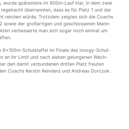
ren, wur­de spä­tes­tens im 800m-Lauf klar, in dem zwei
en regel­recht über­rann­ten, dass es für Platz 1 und der
nicht rei­chen wür­de. Trotz­dem zeig­ten sich die Coachs
2 sowie der groß­ar­ti­gen und geschlos­se­nen Mann­
nk­ten ver­bes­ser­te man sich sogar noch ein­mal um
aften.
re 8x100m-Schul­staf­fel im Fina­le des inno­gy-Schul­
n­gen an ihr Limit und nach sie­ben gelun­ge­nen Wech­
r den damit ver­bun­de­nen drit­ten Platz freu­ten
ei­den Coachs Kers­tin Reinders und Andre­as Gorczok.