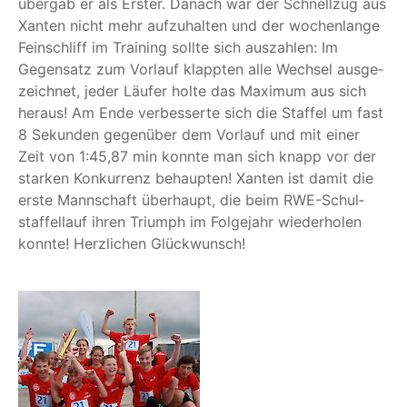
über­gab er als Ers­ter. Danach war der Schnell­zug aus
Xan­ten nicht mehr auf­zu­hal­ten und der wochen­lan­ge
Fein­schliff im Trai­ning soll­te sich aus­zah­len: Im
Gegen­satz zum Vor­lauf klapp­ten alle Wech­sel aus­ge­
zeich­net, jeder Läu­fer hol­te das Maxi­mum aus sich
her­aus! Am Ende ver­bes­ser­te sich die Staf­fel um fast
8 Sekun­den gegen­über dem Vor­lauf und mit einer
Zeit von 1:45,87 min konn­te man sich knapp vor der
star­ken Kon­kur­renz behaup­ten! Xan­ten ist damit die
ers­te Mann­schaft über­haupt, die beim RWE-Schul­
staf­fel­lauf ihren Tri­umph im Fol­ge­jahr wie­der­ho­len
konn­te! Herz­li­chen Glückwunsch!