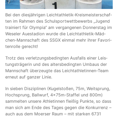
Bei den dies­jäh­ri­gen Leicht­ath­le­tik-Kreis­meis­ter­schaf­
ten im Rah­men des Schul­sport­wett­be­werbs
„
Jugend
trai­niert für Olym­pia“ am ver­gan­ge­nen Don­ners­tag im
Wese­ler Aue­sta­di­on wur­de die Leicht­ath­le­tik-Mäd­
chen-Mann­schaft des SSGX ein­mal mehr ihrer Favo­ri­
ten­rol­le gerecht!
Trotz des ver­let­zungs­be­ding­ten Aus­falls einer Leis­
tungs­trä­ge­rin und des alters­be­ding­ten Umbaus der
Mann­schaft über­zeug­te das Leicht­ath­le­tin­nen-Team
erneut auf gan­zer Linie.
In sie­ben Dis­zi­pli­nen (Kugel­sto­ßen, 75m, Weit­sprung,
Hoch­sprung, Ball­wurf, 4x75m-Staf­fel und 800m)
sam­mel­ten unse­re Ath­le­tin­nen flei­ßig Punk­te, so dass
man sich am Ende des Tages gegen die Kon­kur­renz –
auch aus dem Moer­ser Raum – mit star­ken 6731