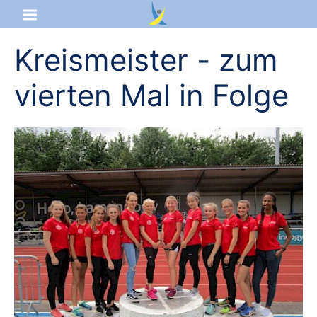
Kreismeister - zum
Startseite
vierten Mal in Folge
Aktuelles
Das sind wir
Lernangebot
Service & Infos