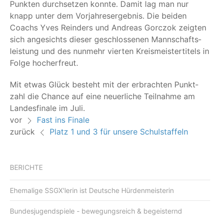
Punk­ten durch­set­zen konn­te. Damit lag man nur
knapp unter dem Vor­jah­res­er­geb­nis. Die bei­den
Coachs Yves Reinders und Andre­as Gor­c­zok zeig­ten
sich ange­sichts die­ser geschlos­se­nen Mann­schafts­
leis­tung und des nun­mehr vier­ten Kreis­meis­ter­ti­tels in
Fol­ge hocherfreut.
Mit etwas Glück besteht mit der erbrach­ten Punkt­
zahl die Chan­ce auf eine neu­er­li­che Teil­nah­me am
Lan­des­fi­na­le im Juli.
vor
Fast ins Finale
zurück
Platz 1 und 3 für unsere Schulstaffeln
BERICHTE
Ehemalige SSGX'lerin ist Deutsche Hürdenmeisterin
Bundesjugendspiele - bewegungsreich & begeisternd