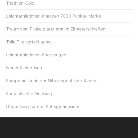
Triathlon-Gold
Leichtathletinnen knacken 7000 Punkte-Marke
Traum vom Finale platzt erst im Elfmeterschießen
Tolle Titelverteidigung
Leichtathletinnen überzeugen
Neuer Kickertisch
Europameisterin der Nibelungenflitzer Xanten
Fantastischer Finalsieg
Doppelsieg für das Stiftsgymnasium