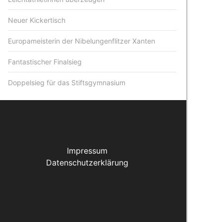
Neuer Kickertisch
Europameisterin der Nibelungenflitzer Xanten
Fantastischer Finalsieg
Doppelsieg für das Stiftsgymnasium
Impressum
Datenschutzerklärung