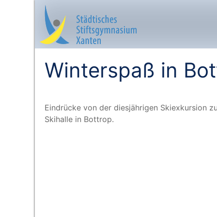
Winterspaß in Bot
Startseite
Ein­drü­cke von der dies­jäh­ri­gen Ski­ex­kur­si­on z
Aktuelles
Ski­hal­le in Bottrop.
Das sind wir
Lernangebot
Service & Infos