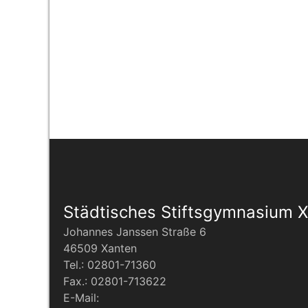
Städtisches Stiftsgymnasium 
Johannes Janssen Straße 6
46509 Xanten
Tel.: 02801-71360
Fax.: 02801-713622
E-Mail: