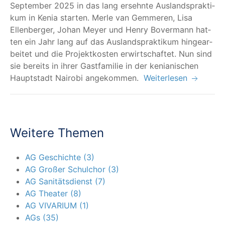
Sep­tem­ber 2025 in das lang ersehn­te Aus­lands­prak­ti­
kum in Kenia star­ten. Mer­le van Gem­me­ren, Lisa
Ellen­ber­ger, Johan Mey­er und Hen­ry Bover­mann hat­
ten ein Jahr lang auf das Aus­lands­prak­ti­kum hin­ge­ar­
bei­tet und die Pro­jekt­kos­ten erwirt­schaf­tet. Nun sind
sie bereits in ihrer Gast­fa­mi­lie in der kenia­ni­schen
Haupt­stadt Nai­ro­bi angekommen.
Weiterlesen
Weitere Themen
AG Geschichte (3)
AG Großer Schulchor (3)
AG Sanitätsdienst (7)
AG Theater (8)
AG VIVARIUM (1)
AGs (35)