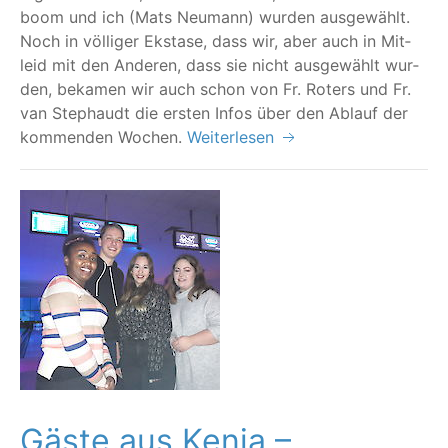
boom und ich (Mats Neu­mann) wur­den aus­ge­wählt.
Noch in völ­li­ger Eksta­se, dass wir, aber auch in Mit­
leid mit den Ande­ren, dass sie nicht aus­ge­wählt wur­
den, beka­men wir auch schon von Fr. Rot­ers und Fr.
van Stephaudt die ers­ten Infos über den Ablauf der
kom­men­den Wochen.
Weiterlesen
Gäste aus Kenia –