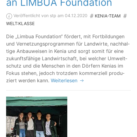
an LIMBUA Foundation
Veröffentlicht von stp am 04.12.2020
KENIA-TEAM
WELT:KLASSE
Die
„
Lim­bua Foun­da­ti­on“ för­dert, mit Fort­bil­dun­gen
und Ver­net­zungs­pro­gram­men für Land­wir­te, nach­hal­
ti­ge Anbau­wei­sen in Kenia und sorgt somit für eine
zukunfts­fä­hi­ge Land­wirt­schaft, bei wel­cher Umwelt­
schutz und die Men­schen in den Dör­fern Keni­as im
Fokus ste­hen, jedoch trotz­dem kom­mer­zi­ell pro­du­
ziert wer­den kann.
Weiterlesen