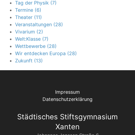
Tag der Physik (7)
Termine (6)
Theater (11)
Veranstaltungen (28)
Vivarium (2)
Welt:Klasse (7)
Wettbewerbe (28)
Wir entdecken Europa (28)
Zukunft (13)
Impressum
Datenschutzerklärung
Städtisches Stiftsgymnasium
Xanten