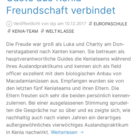
Freundschaft verbindet
Veröffentlicht von stp am 10.12.2017
EUROPASCHULE
KENIA-TEAM
WELT:KLASSE
Die Freu­de war groß als Luka und Cha­ri­ty am Don­
ners­tag­abend nach Xan­ten kamen. Sie betreu­en als
haupt­ver­ant­wort­li­che Gui­des die Kenia­teams wäh­rend
ihres Aus­land­prak­ti­kums und ken­nen sich als field
offi­cer exzel­lent mit dem bio­lo­gi­schen Anbau von
Maca­da­mi­a­nüs­sen aus. Emp­fan­gen wur­den sie von
den letz­ten fünf Kenia­teams und ihren Eltern. Die
Eltern freu­ten sich sehr die bei­den per­sön­lich ken­nen­
zu­ler­nen. Bei einer aus­ge­las­se­nen Stim­mung spru­del­
ten die Gesprä­che nur so über und es zeig­te sich, wie
nach­hal­tig auch nach vie­len Jah­ren ein der­ar­ti­ges
außer­ge­wöhn­li­ches vier­wö­chi­ges Aus­lands­prak­ti­kum
in Kenia nachwirkt.
Weiterlesen