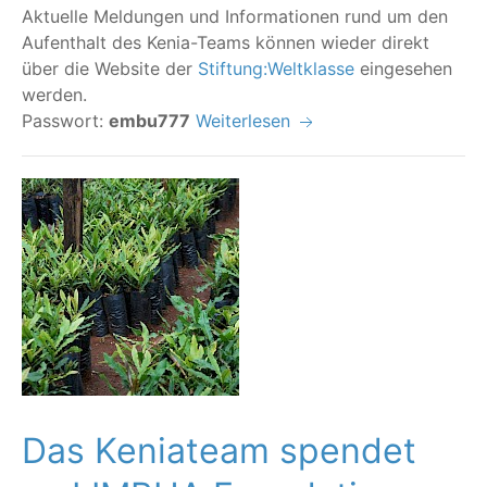
Aktu­el­le Mel­dun­gen und Infor­ma­tio­nen rund um den
Auf­ent­halt des Kenia-Teams kön­nen wie­der direkt
über die Web­site der
Stiftung:Weltklasse
ein­ge­se­hen
werden.
Pass­wort:
embu777
Weiterlesen
Das Keniateam spendet