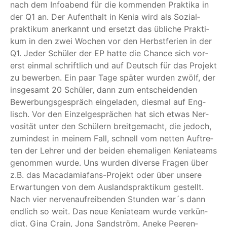
nach dem Info­abend für die kom­men­den Prak­ti­ka in
der Q1 an. Der Auf­ent­halt in Kenia wird als Sozi­al­
prak­ti­kum aner­kannt und ersetzt das übli­che Prak­ti­
kum in den zwei Wochen vor den Herbst­fe­ri­en in der
Q1. Jeder Schü­ler der EP hat­te die Chan­ce sich vor­
erst ein­mal schrift­lich und auf Deutsch für das Pro­jekt
zu bewer­ben. Ein paar Tage spä­ter wur­den zwölf, der
ins­ge­samt 20 Schü­ler, dann zum ent­schei­den­den
Bewer­bungs­ge­spräch ein­ge­la­den, dies­mal auf Eng­
lisch. Vor den Ein­zel­ge­sprä­chen hat sich etwas Ner­
vo­si­tät unter den Schü­lern breit­ge­macht, die jedoch,
zumin­dest in mei­nem Fall, schnell vom net­ten Auf­tre­
ten der Leh­rer und der bei­den ehe­ma­li­gen Kenia­teams
genom­men wur­de. Uns wur­den diver­se Fra­gen über
z.B. das Maca­da­miaf­ans-Pro­jekt oder über unse­re
Erwar­tun­gen von dem Aus­lands­prak­ti­kum gestellt.
Nach vier ner­ven­auf­rei­ben­den Stun­den war´s dann
end­lich so weit. Das neue Kenia­team wur­de ver­kün­
digt. Gina Crain, Jona Sand­ström, Aneke Pee­ren­