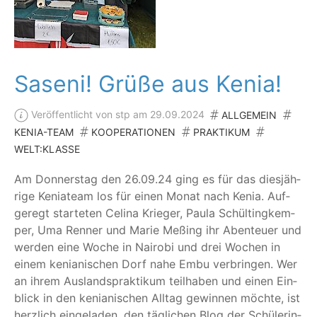
Saseni! Grüße aus Kenia!
Veröffentlicht von stp am 29.09.2024
ALLGEMEIN
KENIA-TEAM
KOOPERATIONEN
PRAKTIKUM
WELT:KLASSE
Am Don­ners­tag den 26.09.24 ging es für das dies­jäh­
ri­ge Kenia­team los für einen Monat nach Kenia. Auf­
ge­regt star­te­ten Celi­na Krie­ger, Pau­la Schül­tingk­em­
per, Uma Ren­ner und Marie Meß­ing ihr Aben­teu­er und
wer­den eine Woche in Nai­ro­bi und drei Wochen in
einem kenia­ni­schen Dorf nahe Embu ver­brin­gen. Wer
an ihrem Aus­lands­prak­ti­kum teil­ha­ben und einen Ein­
blick in den kenia­ni­schen All­tag gewin­nen möch­te, ist
herz­lich ein­ge­la­den, den täg­li­chen Blog der Schü­le­rin­