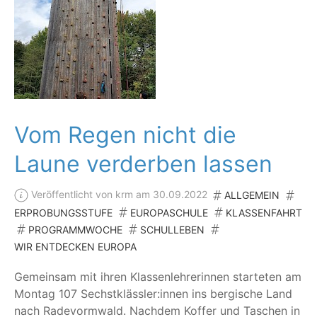
Vom Regen nicht die
Laune verderben lassen
Veröffentlicht von krm am 30.09.2022
ALLGEMEIN
ERPROBUNGSSTUFE
EUROPASCHULE
KLASSENFAHRT
PROGRAMMWOCHE
SCHULLEBEN
WIR ENTDECKEN EUROPA
Gemein­sam mit ihren Klas­sen­leh­re­rin­nen star­te­ten am
Mon­tag 107 Sechstklässler:innen ins ber­gi­sche Land
nach Rade­vorm­wald. Nach­dem Kof­fer und Taschen in