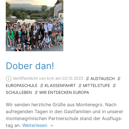
Dober dan!
Veröffentlicht von krm am 02.10.2023
AUSTAUSCH
EUROPASCHULE
KLASSENFAHRT
MITTELSTUFE
SCHULLEBEN
WIR ENTDECKEN EUROPA
Wir sen­den herz­li­che Grü­ße aus Mon­te­ne­gro. Nach
auf­re­gen­den Tagen in den Gast­fa­mi­li­en und in unse­rer
mon­te­ne­gri­ni­schen Part­ner­schu­le stand der Aus­flugs­
tag an.
Weiterlesen