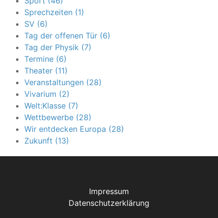
Sport (46)
Sprechzeiten (1)
SV (6)
Tag der offenen Tür (6)
Tag der Physik (7)
Termine (6)
Theater (11)
Veranstaltungen (28)
Vivarium (2)
Welt:Klasse (7)
Wettbewerbe (28)
Wir entdecken Europa (28)
Zukunft (13)
Impressum
Datenschutzerklärung