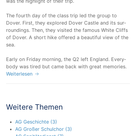
was the high­light of their trip.
The fourth day of the class trip led the group to
Dover. First, they explo­red Dover Cast­le and its sur­
roun­dings. Then, they visi­ted the famous White Cliffs
of Dover. A short hike offe­red a beau­tiful view of the
sea.
Ear­ly on Fri­day mor­ning, the Q2 left Eng­land. Ever­y­
bo­dy was tired but came back with gre­at memories.
Weiterlesen
Weitere Themen
AG Geschichte (3)
AG Großer Schulchor (3)