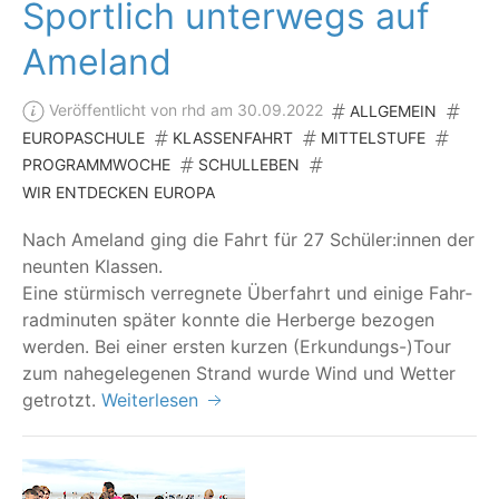
Sportlich unterwegs auf
Ameland
Veröffentlicht von rhd am 30.09.2022
ALLGEMEIN
EUROPASCHULE
KLASSENFAHRT
MITTELSTUFE
PROGRAMMWOCHE
SCHULLEBEN
WIR ENTDECKEN EUROPA
Nach Ame­land ging die Fahrt für 27 Schüler:innen der
neun­ten Klassen.
Eine stür­misch ver­reg­ne­te Über­fahrt und eini­ge Fahr­
rad­mi­nu­ten spä­ter konn­te die Her­ber­ge bezo­gen
wer­den. Bei einer ers­ten kur­zen (Erkundungs-)Tour
zum nahe­ge­le­ge­nen Strand wur­de Wind und Wet­ter
getrotzt.
Weiterlesen