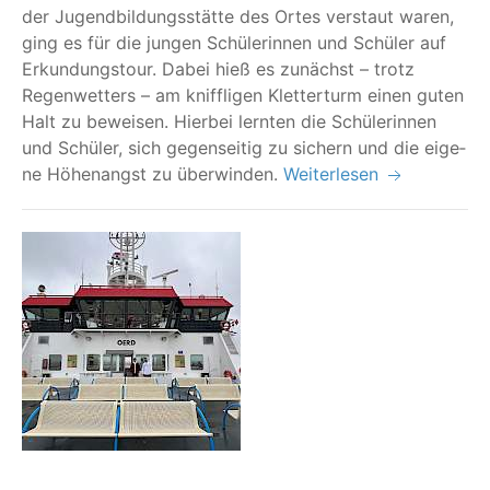
der Jugend­bil­dungs­stät­te des Ortes ver­staut waren,
ging es für die jun­gen Schü­le­rin­nen und Schü­ler auf
Erkun­dungs­tour. Dabei hieß es zunächst – trotz
Regen­wet­ters – am kniff­li­gen Klet­ter­turm einen guten
Halt zu bewei­sen. Hier­bei lern­ten die Schü­le­rin­nen
und Schü­ler, sich gegen­sei­tig zu sichern und die eige­
ne Höhen­angst zu überwinden.
Weiterlesen