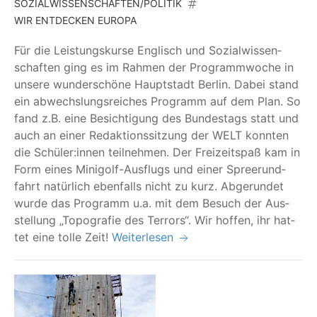
SOZIALWISSENSCHAFTEN/POLITIK
WIR ENTDECKEN EUROPA
Für die Leis­tungs­kur­se Eng­lisch und Sozi­al­wis­sen­
schaf­ten ging es im Rah­men der Pro­gramm­wo­che in
unse­re wun­der­schö­ne Haupt­stadt Ber­lin. Dabei stand
ein abwechs­lungs­rei­ches Pro­gramm auf dem Plan. So
fand z.B. eine Besich­ti­gung des Bun­des­tags statt und
auch an einer Redak­ti­ons­sit­zung der WELT konn­ten
die Schüler:innen teil­neh­men. Der Frei­zeit­spaß kam in
Form eines Mini­golf-Aus­flugs und einer Spre­erund­
fahrt natür­lich eben­falls nicht zu kurz. Abge­run­det
wur­de das Pro­gramm u.a. mit dem Besuch der Aus­
stel­lung
„
Topo­gra­fie des Ter­rors“. Wir hof­fen, ihr hat­
tet eine tol­le Zeit!
Weiterlesen