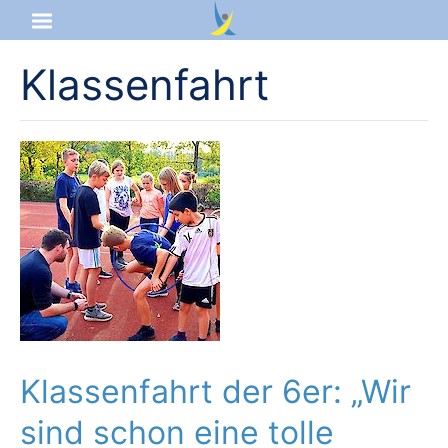
Klassenfahrt
Startseite
Aktuelles
Das sind wir
Lernangebot
Service & Infos
Klassenfahrt der 6er: „Wir
sind schon eine tolle