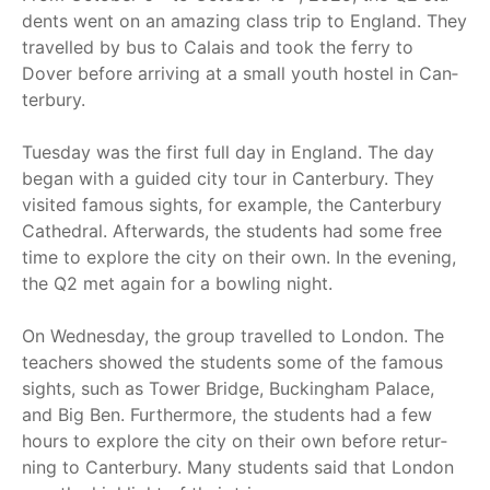
dents went on an ama­zing class trip to Eng­land. They
tra­vel­led by bus to Calais and took the fer­ry to
Dover befo­re arri­ving at a small youth hos­tel in Can­
ter­bu­ry.
Tues­day was the first full day in Eng­land. The day
began with a gui­ded city tour in Can­ter­bu­ry. They
visi­ted famous sights, for exam­p­le, the Can­ter­bu­ry
Cathe­dral. After­wards, the stu­dents had some free
time to explo­re the city on their own. In the evening,
the Q2 met again for a bow­ling night.
On Wed­nes­day, the group tra­vel­led to Lon­don. The
tea­chers show­ed the stu­dents some of the famous
sights, such as Tower Bridge, Buck­ing­ham Palace,
and Big Ben. Fur­ther­mo­re, the stu­dents had a few
hours to explo­re the city on their own befo­re retur­
ning to Can­ter­bu­ry. Many stu­dents said that Lon­don