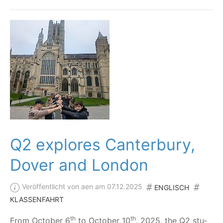
Q2 explores Canterbury,
Dover and London
Veröffentlicht von aen am 07.12.2025
ENGLISCH
KLASSENFAHRT
th
th
From Octo­ber 6
to Octo­ber 10
, 2025, the Q2 stu­