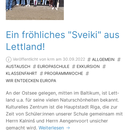
Ein fröhliches "Sveiki" aus
Lettland!
Veröffentlicht von krm am 30.09.2022
ALLGEMEIN
AUSTAUSCH
EUROPASCHULE
EXKURSION
KLASSENFAHRT
PROGRAMMWOCHE
WIR ENTDECKEN EUROPA
An der Ost­see gele­gen, mit­ten im Bal­ti­kum, ist Lett­
land u.a. für sei­ne vie­len Natur­schön­hei­ten bekannt.
Kul­tu­rel­les Zen­trum ist die Haupt­stadt Riga, die zur
Zeit von Schüler:innen unse­rer Schu­le gemein­sam mit
Herrn Kal­n­inš und Herrn Aen­gen­vo­ort unsi­cher
gemacht wird.
Weiterlesen