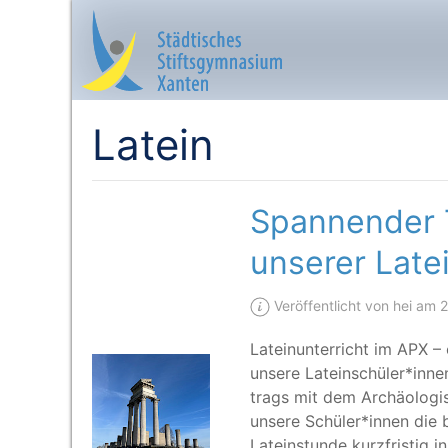
Latein
Startseite
Spannender
Aktuelles
unserer Late
Das sind wir
Veröffentlicht von hei am
Lernangebot
Latein­un­ter­richt im APX – e
unse­re Lateinschüler*innen
Service & Infos
trags mit dem Archäo­lo­g
unse­re Schüler*innen die be
Lateinstun­de kurz­fris­tig