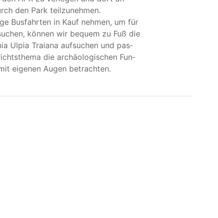
durch den Park teilzunehmen.
n­ge Bus­fahr­ten in Kauf neh­men, um für
su­chen, kön­nen wir bequem zu Fuß die
nia Ulpia Trai­a­na auf­su­chen und pas­
ichts­the­ma die archäo­lo­gi­schen Fun­
 mit eige­nen Augen betrachten.