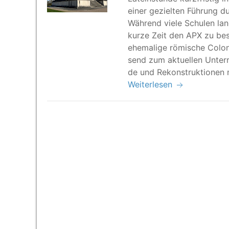
einer geziel­ten Füh­rung 
Wäh­rend vie­le Schu­len la
kur­ze Zeit den APX zu be
ehe­ma­li­ge römi­sche Colo­
send zum aktu­el­len Unter­r
de und Rekon­struk­tio­nen
Weiterlesen