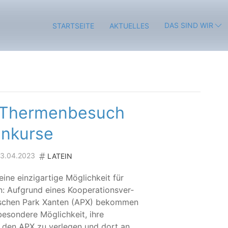
DAS SIND WIR
STARTSEITE
AKTUELLES
 Thermenbesuch
inkurse
 23.04.2023
LATEIN
ine ein­zig­ar­ti­ge Mög­lich­keit für
: Auf­grund eines Koope­ra­ti­ons­ver­
i­schen Park Xan­ten (APX) bekom­men
son­de­re Mög­lich­keit, ihre
 in den APX zu ver­le­gen und dort an