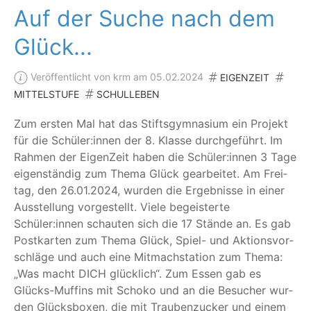
Auf der Suche nach dem
Glück...
Veröffentlicht von krm am 05.02.2024
EIGENZEIT
MITTELSTUFE
SCHULLEBEN
Zum ers­ten Mal hat das Stifts­gym­na­si­um ein Pro­jekt
für die Schüler:innen der 8. Klas­se durch­ge­führt. Im
Rah­men der Eigen­Zeit haben die Schüler:innen 3 Tage
eigen­stän­dig zum The­ma Glück gear­bei­tet. Am Frei­
tag, den 26.01.2024, wur­den die Ergeb­nis­se in einer
Aus­stel­lung vor­ge­stellt. Vie­le begeis­ter­te
Schüler:innen schau­ten sich die 17 Stän­de an. Es gab
Post­kar­ten zum The­ma Glück, Spiel- und Akti­ons­vor­
schlä­ge und auch eine Mit­mach­sta­ti­on zum The­ma:
„
Was macht DICH glück­lich“. Zum Essen gab es
Glücks-Muf­fins mit Scho­ko und an die Besu­cher wur­
den Glücks­bo­xen, die mit Trau­ben­zu­cker und einem