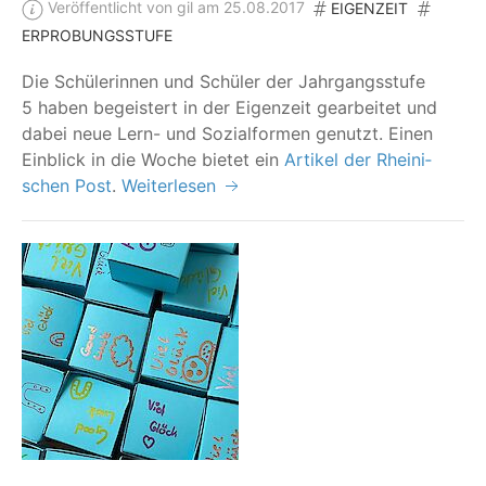
Veröffentlicht von gil am 25.08.2017
EIGENZEIT
ERPROBUNGSSTUFE
Die Schü­le­rin­nen und Schü­ler der Jahr­gangs­stu­fe
5 haben begeis­tert in der Eigen­zeit gear­bei­tet und
dabei neue Lern- und Sozi­al­for­men genutzt. Einen
Ein­blick in die Woche bie­tet ein
Arti­kel der Rhei­ni­
schen Post
.
Weiterlesen