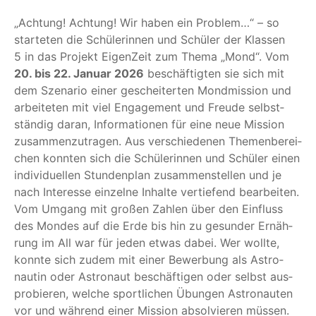
„
Ach­tung! Ach­tung! Wir haben ein Pro­blem…“ – so
star­te­ten die Schü­le­rin­nen und Schü­ler der Klas­sen
5 in das Pro­jekt Eigen­Zeit zum The­ma
„
Mond“. Vom
20. bis 22. Janu­ar 2026
beschäf­tig­ten sie sich mit
dem Sze­na­rio einer geschei­ter­ten Mond­mis­si­on und
arbei­te­ten mit viel Enga­ge­ment und Freu­de selbst­
stän­dig dar­an, Infor­ma­tio­nen für eine neue Mis­si­on
zusam­men­zu­tra­gen. Aus ver­schie­de­nen The­men­be­rei­
chen konn­ten sich die Schü­le­rin­nen und Schü­ler einen
indi­vi­du­el­len Stun­den­plan zusam­men­stel­len und je
nach Inter­es­se ein­zel­ne Inhal­te ver­tie­fend bear­bei­ten.
Vom Umgang mit gro­ßen Zah­len über den Ein­fluss
des Mon­des auf die Erde bis hin zu gesun­der Ernäh­
rung im All war für jeden etwas dabei. Wer woll­te,
konn­te sich zudem mit einer Bewer­bung als Astro­
nau­tin oder Astro­naut beschäf­ti­gen oder selbst aus­
pro­bie­ren, wel­che sport­li­chen Übun­gen Astro­nau­ten
vor und wäh­rend einer Mis­si­on absol­vie­ren müs­sen.