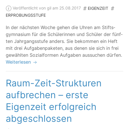
Veröffentlicht von gil am 25.08.2017
EIGENZEIT
ERPROBUNGSSTUFE
In der nächs­ten Woche gehen die Uhren am Stifts­
gym­na­si­um für die Schü­le­rin­nen und Schü­ler der fünf­
ten Jahr­gangs­stu­fe anders. Sie bekom­men ein Heft
mit drei Auf­ga­ben­pa­ke­ten, aus denen sie sich in frei
gewähl­ten Sozi­al­for­men Auf­ga­ben aus­su­chen dürfen.
Weiterlesen
Raum-Zeit-Strukturen
aufbrechen – erste
Eigenzeit erfolgreich
abgeschlossen