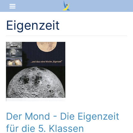
Eigenzeit
Startseite
Aktuelles
Das sind wir
Lernangebot
Service & Infos
Der Mond - Die Eigenzeit
für die 5. Klassen