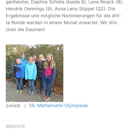
gen­he­is­ter, Daph­ne Schie­la (bei­de 6), Lena Noack (8),
Hen­drik Oen­nings (9), Anna Lena Stip­pel (Q2). Die
Ergeb­nis­se und mög­li­che Nomi­nie­run­gen für die drit­
te Run­de wer­den in einem Monat erwar­tet. Wir drü­
cken die Daumen!
zurück
56. Mathematik-Olympiade
BERICHTE