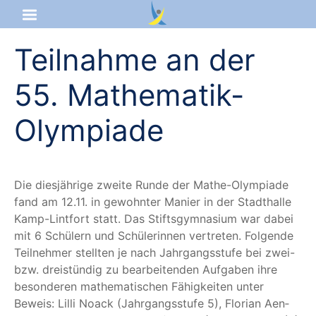
Teilnahme an der
Startseite
55. Mathematik-
Aktuelles
Olympiade
Das sind wir
Lernangebot
Die dies­jäh­ri­ge zwei­te Run­de der Mathe-Olym­pia­de
fand am 12.11. in gewohn­ter Manier in der Stadt­hal­le
Service & Infos
Kamp-Lint­fort statt. Das Stifts­gym­na­si­um war dabei
mit 6 Schü­lern und Schü­le­rin­nen ver­tre­ten. Fol­gen­de
Teil­neh­mer stell­ten je nach Jahr­gangs­stu­fe bei zwei-
bzw. drei­stün­dig zu bear­bei­ten­den Auf­ga­ben ihre
beson­de­ren mathe­ma­ti­schen Fähig­kei­ten unter
Beweis: Lil­li Noack (Jahr­gangs­stu­fe 5), Flo­ri­an Aen­