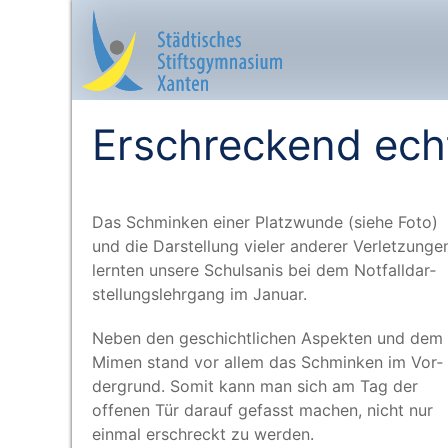
Erschreckend echt
Startseite
Das Schmin­ken einer Platz­wun­de (sie­he Foto)
Aktuelles
und die Dar­stel­lung vie­ler ande­rer Ver­let­zun­ge
lern­ten unse­re Schul­sa­nis bei dem Not­fall­dar­
Das sind wir
stel­lungs­lehr­gang im Januar.
Lernangebot
Neben den geschicht­li­chen Aspek­ten und dem
Mimen stand vor allem das Schmin­ken im Vor­
der­grund. Somit kann man sich am Tag der
Service & Infos
offe­nen Tür dar­auf gefasst machen, nicht nur
ein­mal erschreckt zu werden.