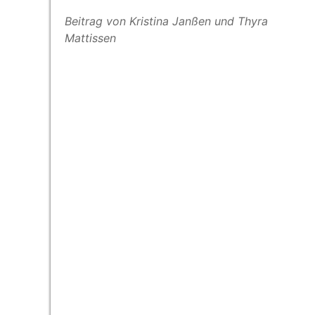
Bei­trag von Kris­ti­na Jan­ßen und Thy­ra
Mattissen