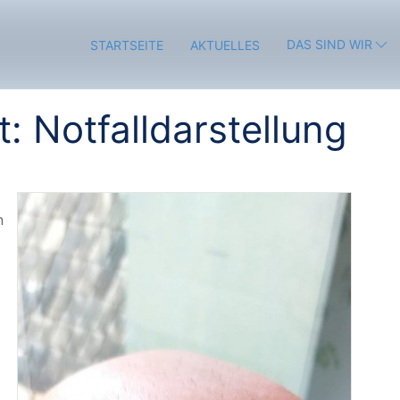
DAS SIND WIR
STARTSEITE
AKTUELLES
: Notfalldarstellung
n