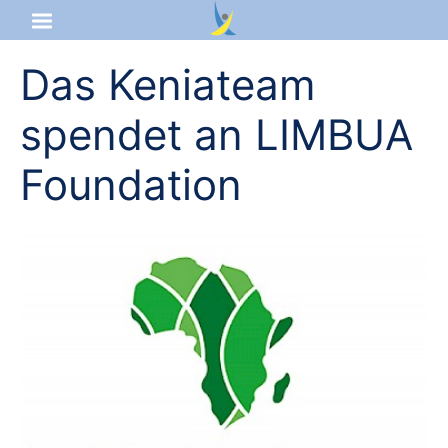
Das Keniateam
Startseite
spendet an LIMBUA
Aktuelles
Foundation
Das sind wir
Lernangebot
Service & Infos