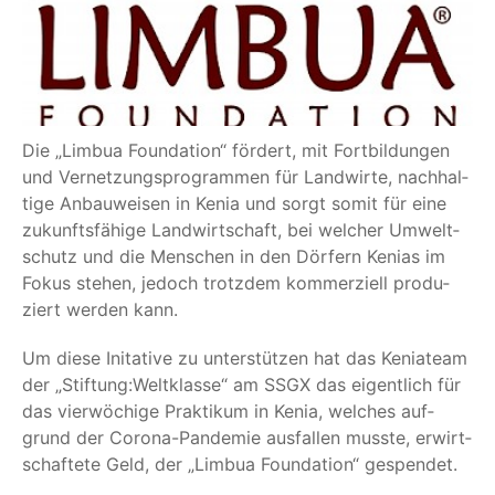
Die
„
Lim­bua Foun­da­ti­on“ för­dert, mit Fort­bil­dun­gen
und Ver­net­zungs­pro­gram­men für Land­wir­te, nach­hal­
ti­ge Anbau­wei­sen in Kenia und sorgt somit für eine
zukunfts­fä­hi­ge Land­wirt­schaft, bei wel­cher Umwelt­
schutz und die Men­schen in den Dör­fern Keni­as im
Fokus ste­hen, jedoch trotz­dem kom­mer­zi­ell pro­du­
ziert wer­den kann.
Um die­se Ini­ta­ti­ve zu unter­stüt­zen hat das Kenia­team
der
„
Stiftung:Weltklasse“ am SSGX das eigent­lich für
das vier­wö­chi­ge Prak­ti­kum in Kenia, wel­ches auf­
grund der Coro­na-Pan­de­mie aus­fal­len muss­te, erwirt­
schaf­te­te Geld, der
„
Lim­bua Foun­da­ti­on“ gespendet.