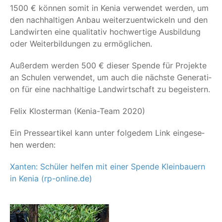
1500 € kön­nen somit in Kenia ver­wen­det wer­den, um
den nach­hal­ti­gen Anbau wei­ter­zu­ent­wi­ckeln und den
Land­wir­ten eine qua­li­ta­tiv hoch­wer­ti­ge Aus­bil­dung
oder Wei­ter­bil­dun­gen zu ermöglichen.
Außer­dem wer­den 500 € die­ser Spen­de für Pro­jek­te
an Schu­len ver­wen­det, um auch die nächs­te Gene­ra­ti­
on für eine nach­hal­ti­ge Land­wirt­schaft zu begeistern.
Felix Klos­ter­man (Kenia-Team 2020)
Ein Pres­se­ar­ti­kel kann unter fol­ge­dem Link ein­ge­se­
hen werden:
Xan­ten: Schü­ler hel­fen mit einer Spen­de Klein­bau­ern
in Kenia (rp-online.de)