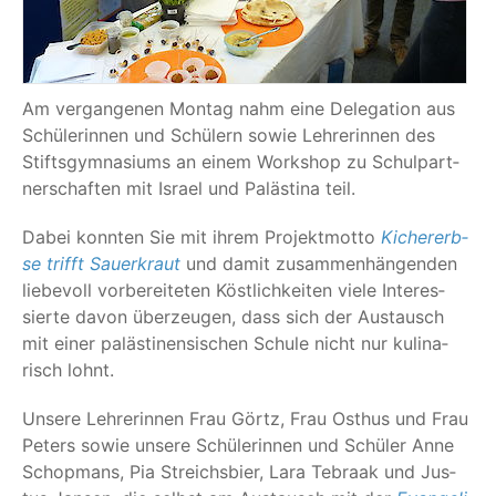
Am ver­gan­ge­nen Mon­tag nahm eine Dele­ga­ti­on aus
Schü­le­rin­nen und Schü­lern sowie Leh­re­rin­nen des
Stifts­gym­na­si­ums an einem Work­shop zu Schul­part­
ner­schaf­ten mit Isra­el und Paläs­ti­na teil.
Dabei konn­ten Sie mit ihrem Pro­jekt­mot­to
Kicher­erb­
se trifft Sau­er­kraut
und damit zusam­men­hän­gen­den
lie­be­voll vor­be­rei­te­ten Köst­lich­kei­ten vie­le Inter­es­
sier­te davon über­zeu­gen, dass sich der Aus­tausch
mit einer paläs­ti­nen­si­schen Schu­le nicht nur kuli­na­
risch lohnt.
Unse­re Leh­re­rin­nen Frau Görtz, Frau Osthus und Frau
Peters sowie unse­re Schü­le­rin­nen und Schü­ler Anne
Schop­mans, Pia Streichs­bier, Lara Tebra­ak und Jus­