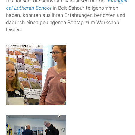
tus Jan­sen, die selbst am Aus­tausch mit der
Evan­ge­li­
cal Luther­an School
in Beit Sahour teil­ge­nom­men
haben, konn­ten aus ihren Erfah­run­gen berich­ten und
dadurch einen gelun­ge­nen Bei­trag zum Work­shop
leisten.