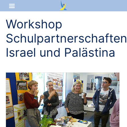
Workshop
Startseite
Schulpartnerschafte
Aktuelles
Israel und Palästina
Das sind wir
Lernangebot
Service & Infos